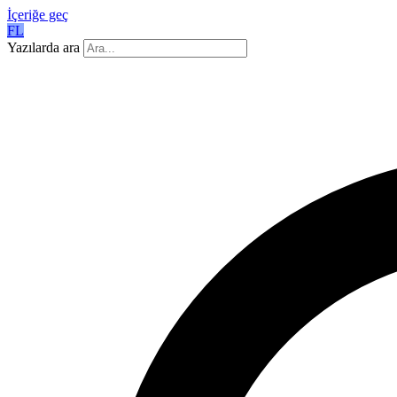
İçeriğe geç
FL
Yazılarda ara