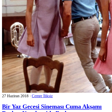
27 Haziran 2018
·
Cemre İliksiz
Bir Yaz Gecesi Sineması Cuma Akşamı