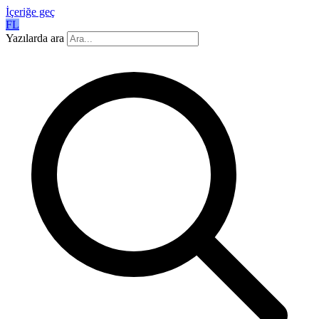
İçeriğe geç
FL
Yazılarda ara