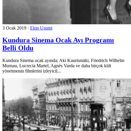
3 Ocak 2019
·
Ekin Usumi
Kundura Sinema Ocak Ayı Programı
Belli Oldu
Kundura Sinema ocak ayında; Aki Kaurismäki, Friedrich Wilhelm
Murnau, Lucrecia Martel, Agnès Varda ve daha birçok kült
yönetmenin filmlerini izleyicil...