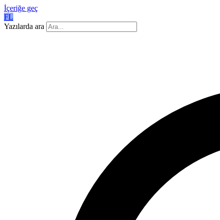
İçeriğe geç
FL
Yazılarda ara