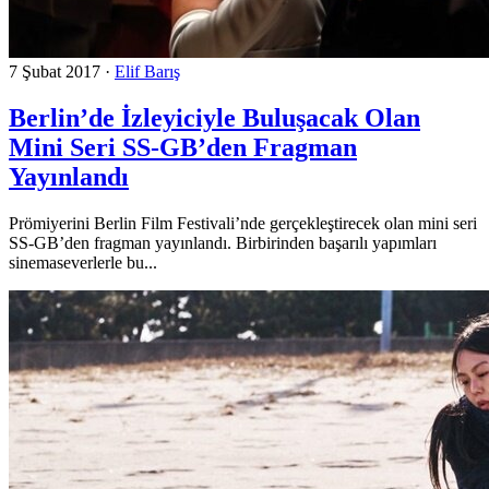
7 Şubat 2017
·
Elif Barış
Berlin’de İzleyiciyle Buluşacak Olan
Mini Seri SS-GB’den Fragman
Yayınlandı
Prömiyerini Berlin Film Festivali’nde gerçekleştirecek olan mini seri
SS-GB’den fragman yayınlandı. Birbirinden başarılı yapımları
sinemaseverlerle bu...