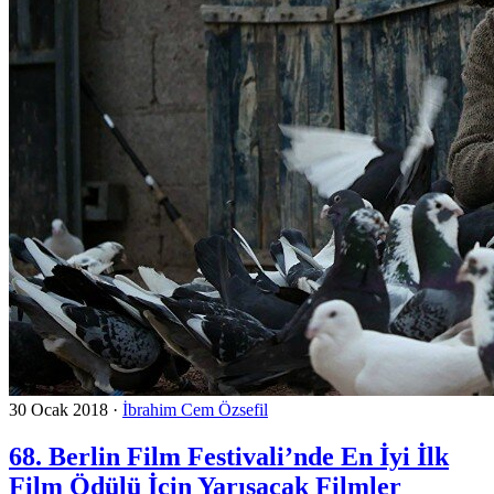
30 Ocak 2018
·
İbrahim Cem Özsefil
68. Berlin Film Festivali’nde En İyi İlk
Film Ödülü İçin Yarışacak Filmler