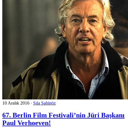
10 Aralık 2016
·
Sıla Şahinöz
67. Berlin Film Festivali’nin Jüri Başkanı
Paul Verhoeven!