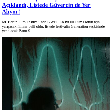
Açıklandı, Listede Güvercin de Yer
Alıyor!
68. Berlin Film Festivali’nde GWFF En İyi İlk Film Ödülü için
yarışacak filmler belli oldu, listede festivalin Generation seçkisinde
yer alacak Banu S...