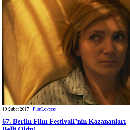
19 Şubat 2017
·
FilmLoverss
67. Berlin Film Festivali’nin Kazananları
Belli Oldu!