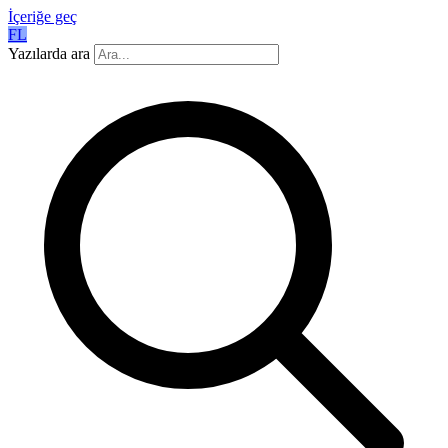
İçeriğe geç
FL
Yazılarda ara