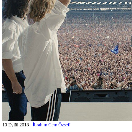
10 Eylül 2018
·
İbrahim Cem Özsefil