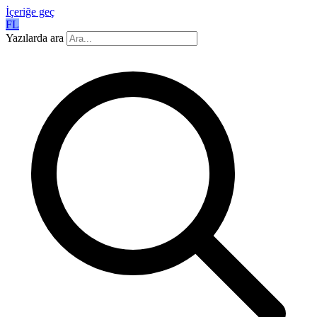
İçeriğe geç
FL
Yazılarda ara