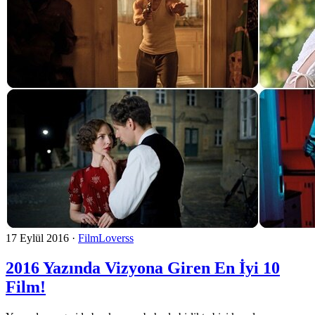
17 Eylül 2016
·
FilmLoverss
2016 Yazında Vizyona Giren En İyi 10
Film!