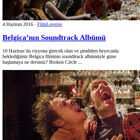
4 Haziran 2016
·
FilmLoverss
Belgica’nın Soundtrack Albümü
10 Haziran’da vizyona girecek olan ve şimdiden heyecanla
beklediğimiz Belgica filminin soundtrack albümüyle güne
başlamaya ne dersiniz? Broken Circle ...