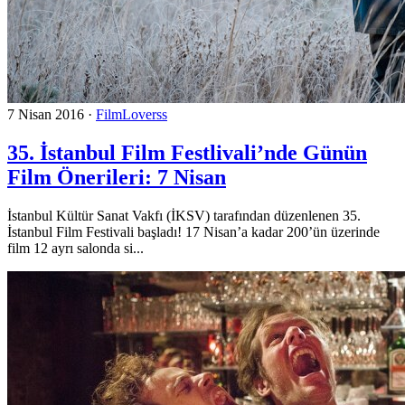
7 Nisan 2016
·
FilmLoverss
35. İstanbul Film Festlivali’nde Günün
Film Önerileri: 7 Nisan
İstanbul Kültür Sanat Vakfı (İKSV) tarafından düzenlenen 35.
İstanbul Film Festivali başladı! 17 Nisan’a kadar 200’ün üzerinde
film 12 ayrı salonda si...