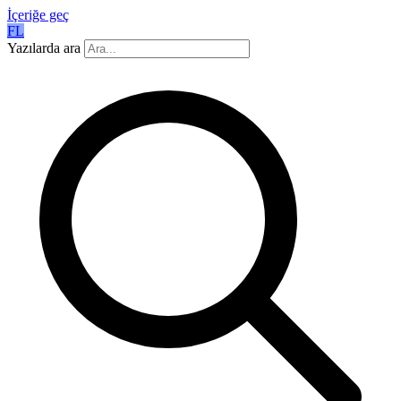
İçeriğe geç
FL
Yazılarda ara