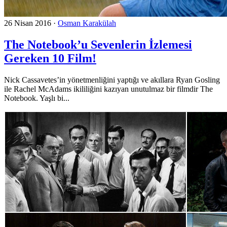
26 Nisan 2016
·
Osman Karakülah
The Notebook’u Sevenlerin İzlemesi
Gereken 10 Film!
Nick Cassavetes’in yönetmenliğini yaptığı ve akıllara Ryan Gosling
ile Rachel McAdams ikililiğini kazıyan unutulmaz bir filmdir The
Notebook. Yaşlı bi...