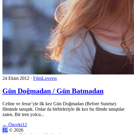
24 Ekim 2012
·
FilmLoverss
Gün Doğmadan / Gün Batmadan
Celine ve Jesse’yle ilk kez Gün Doğmadan (Before Sunrise)
filminde tanıştık. Onlar da birbirleriyle ilk kez bu filmde tanıştılar
zaten. Bir tren yolcu...
←
Önceki
1
2
FL
© 2026