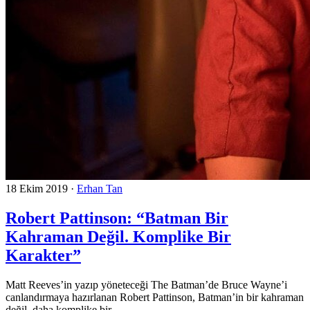
18 Ekim 2019
·
Erhan Tan
Robert Pattinson: “Batman Bir
Kahraman Değil. Komplike Bir
Karakter”
Matt Reeves’in yazıp yöneteceği The Batman’de Bruce Wayne’i
canlandırmaya hazırlanan Robert Pattinson, Batman’in bir kahraman
değil, daha komplike bir...