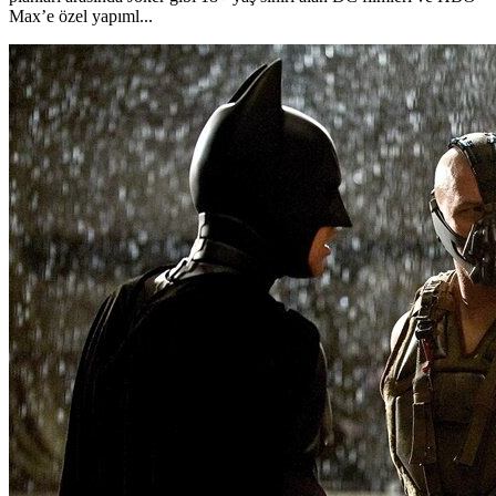
Max’e özel yapıml...