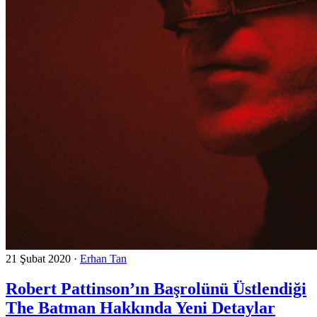
21 Şubat 2020
·
Erhan Tan
Robert Pattinson’ın Başrolünü Üstlendiği
The Batman Hakkında Yeni Detaylar