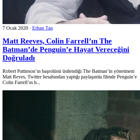
7 Ocak 2020
·
Erhan Tan
Matt Reeves, Colin Farrell’ın The
Batman’de Penguin’e Hayat Vereceğini
Doğruladı
Robert Pattinson’ın başrolünü üstlendiği The Batman’in yönetmeni
Matt Reves, Twitter hesabından yaptığı paylaşımla filmde Penguin’e
Colin Farrell’ın h...