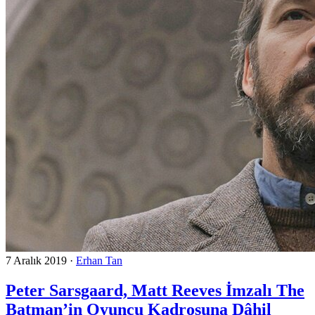
7 Aralık 2019
·
Erhan Tan
Peter Sarsgaard, Matt Reeves İmzalı The
Batman’in Oyuncu Kadrosuna Dâhil