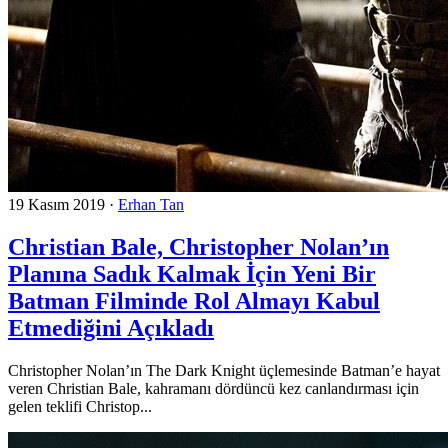
19 Kasım 2019
·
Erhan Tan
Christian Bale, Christopher Nolan’ın
Planına Sadık Kalmak İçin Yeni Bir
Batman Filminde Rol Almayı Kabul
Etmediğini Açıkladı
Christopher Nolan’ın The Dark Knight üçlemesinde Batman’e hayat
veren Christian Bale, kahramanı dördüncü kez canlandırması için
gelen teklifi Christop...