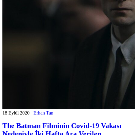
18 Eylül 2020
·
Erhan Tan
The Batman Filminin Covid-19 Vakası
Nedeniyle İki Hafta Ara Verilen