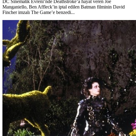
DC Sinematik Evreni’nde Deathstroke’a hayat veren Joe
Manganiello, Ben Affleck’in iptal edilen Batman filminin David
Fincher imzalı The Game’e benzedi...