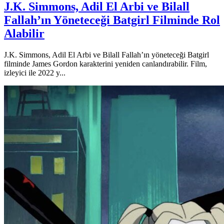
J.K. Simmons, Adil El Arbi ve Bilall
Fallah’ın Yöneteceği Batgirl Filminde Rol
Alabilir
J.K. Simmons, Adil El Arbi ve Bilall Fallah’ın yöneteceği Batgirl
filminde James Gordon karakterini yeniden canlandırabilir. Film,
izleyici ile 2022 y...