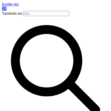
İçeriğe geç
FL
Yazılarda ara