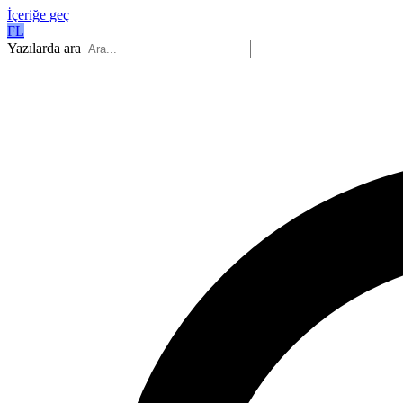
İçeriğe geç
FL
Yazılarda ara