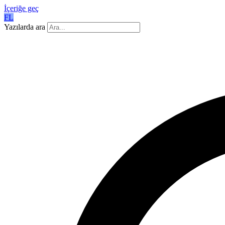
İçeriğe geç
FL
Yazılarda ara