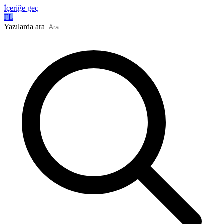
İçeriğe geç
FL
Yazılarda ara