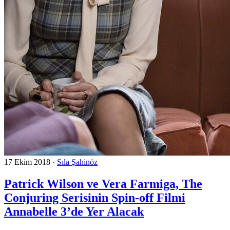
17 Ekim 2018
·
Sıla Şahinöz
Patrick Wilson ve Vera Farmiga, The
Conjuring Serisinin Spin-off Filmi
Annabelle 3’de Yer Alacak