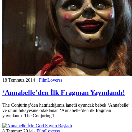
18 Temmuz 2014
·
FilmLoverss
‘Annabelle’den İlk Fragman Yayınlandı!
The Conjuring’den hatırladığımız lanetli oyuncak bebek ‘Annabelle’
ve onun hikayesine odaklanan ‘Annabelle’den ilk fragman
yayınlandı. The Conjuring‘i...
8 Temmuz 2014
·
FilmLoverss