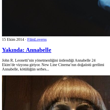
15 Ekim 2014
·
FilmLoverss
Yakında: Annabelle
John R. Leonetti’nin yönetmenliğini üstlendiği Annabelle 24
Ekim’de vizyona giriyor. New Line Cinema’nın doğaüstü gerilimi
Annabelle, kötülüğün serbes...