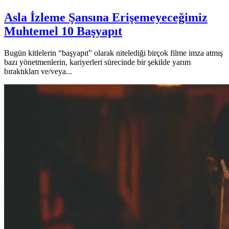
Asla İzleme Şansına Erişemeyeceğimiz
Muhtemel 10 Başyapıt
Bugün kitlelerin “başyapıt” olarak nitelediği birçok filme imza atmış
bazı yönetmenlerin, kariyerleri sürecinde bir şekilde yarım
bıraktıkları ve/veya...