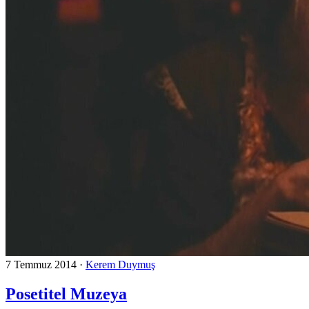
7 Temmuz 2014
·
Kerem Duymuş
Posetitel Muzeya