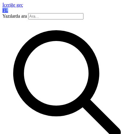
İçeriğe geç
FL
Yazılarda ara