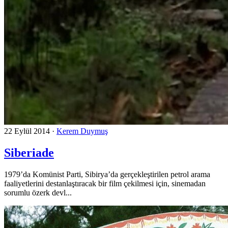
22 Eylül 2014
·
Kerem Duymuş
Siberiade
1979’da Komünist Parti, Sibirya’da gerçekleştirilen petrol arama
faaliyetlerini destanlaştıracak bir film çekilmesi için, sinemadan
sorumlu özerk devl...