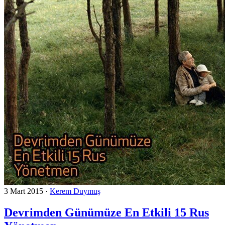
3 Mart 2015
·
Kerem Duymuş
Devrimden Günümüze En Etkili 15 Rus