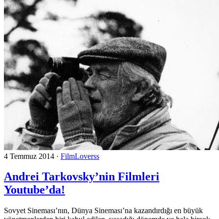
4 Temmuz 2014
·
FilmLoverss
Andrei Tarkovsky’nin Filmleri
Youtube’da!
Sovyet Sineması’nın, Dünya Sineması’na kazandırdığı en büyük