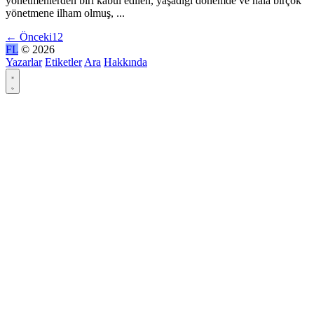
yönetmenlerden biri kabul edilen, yaşadığı dönemde ve hala birçok
yönetmene ilham olmuş, ...
←
Önceki
1
2
FL
© 2026
Yazarlar
Etiketler
Ara
Hakkında