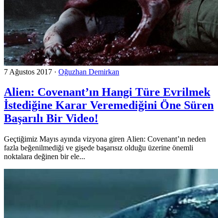
7 Ağustos 2017
·
Oğuzhan Demirkan
Alien: Covenant’ın Hangi Türe Evrilmek
İstediğine Karar Veremediğini Öne Süren
Başarılı Bir Video!
Geçtiğimiz Mayıs ayında vizyona giren Alien: Covenant’ın neden
fazla beğenilmediği ve gişede başarısız olduğu üzerine önemli
noktalara değinen bir ele...