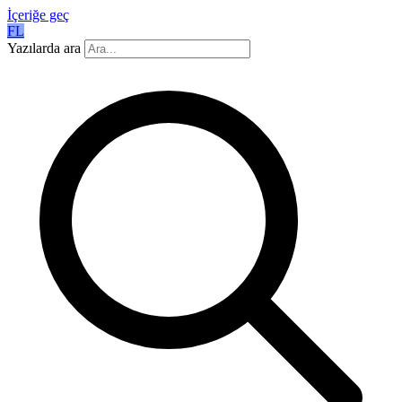
İçeriğe geç
FL
Yazılarda ara