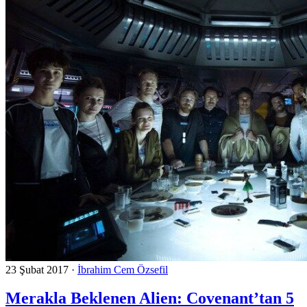
23 Şubat 2017
·
İbrahim Cem Özsefil
Merakla Beklenen Alien: Covenant’tan 5