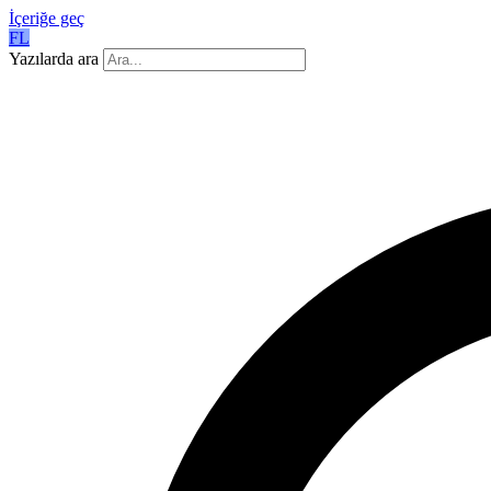
İçeriğe geç
FL
Yazılarda ara