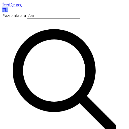
İçeriğe geç
FL
Yazılarda ara