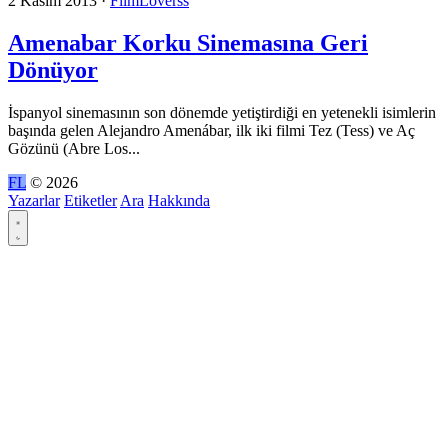
2 Kasım 2013
·
FilmLoverss
Amenabar Korku Sinemasına Geri
Dönüyor
İspanyol sinemasının son dönemde yetiştirdiği en yetenekli isimlerin
başında gelen Alejandro Amenábar, ilk iki filmi Tez (Tess) ve Aç
Gözünü (Abre Los...
FL
© 2026
Yazarlar
Etiketler
Ara
Hakkında