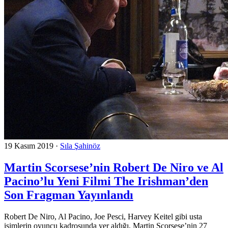
19 Kasım 2019
·
Sıla Şahinöz
Martin Scorsese’nin Robert De Niro ve Al
Pacino’lu Yeni Filmi The Irishman’den
Son Fragman Yayınlandı
Robert De Niro, Al Pacino, Joe Pesci, Harvey Keitel gibi usta
isimlerin oyuncu kadrosunda yer aldığı, Martin Scorsese’nin 27