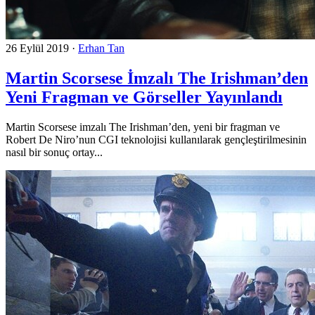
26 Eylül 2019
·
Erhan Tan
Martin Scorsese İmzalı The Irishman’den
Yeni Fragman ve Görseller Yayınlandı
Martin Scorsese imzalı The Irishman’den, yeni bir fragman ve
Robert De Niro’nun CGI teknolojisi kullanılarak gençleştirilmesinin
nasıl bir sonuç ortay...