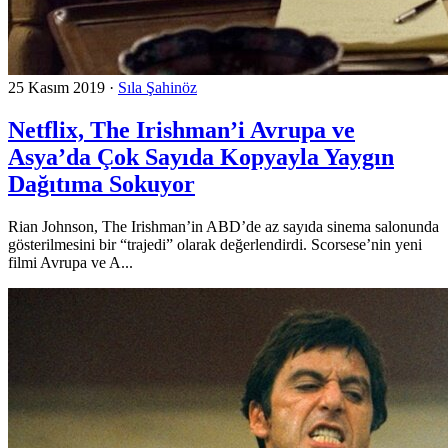
25 Kasım 2019
·
Sıla Şahinöz
Netflix, The Irishman’i Avrupa ve
Asya’da Çok Sayıda Kopyayla Yaygın
Dağıtıma Sokuyor
Rian Johnson, The Irishman’in ABD’de az sayıda sinema salonunda
gösterilmesini bir “trajedi” olarak değerlendirdi. Scorsese’nin yeni
filmi Avrupa ve A...