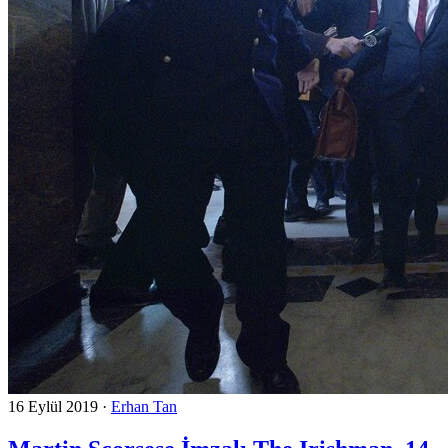
16 Eylül 2019
·
Erhan Tan