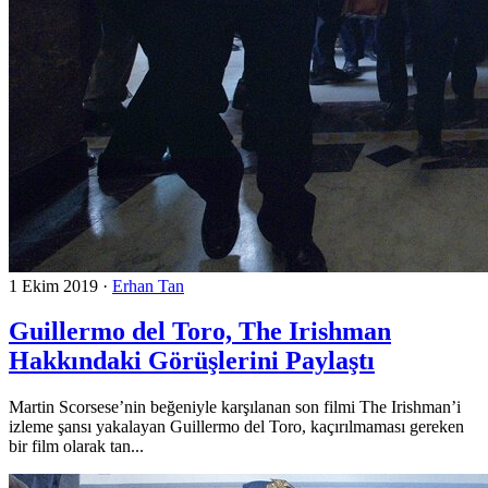
1 Ekim 2019
·
Erhan Tan
Guillermo del Toro, The Irishman
Hakkındaki Görüşlerini Paylaştı
Martin Scorsese’nin beğeniyle karşılanan son filmi The Irishman’i
izleme şansı yakalayan Guillermo del Toro, kaçırılmaması gereken
bir film olarak tan...