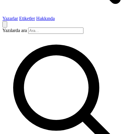
Yazarlar
Etiketler
Hakkında
Yazılarda ara