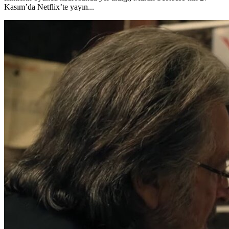
Kasım’da Netflix’te yayın...