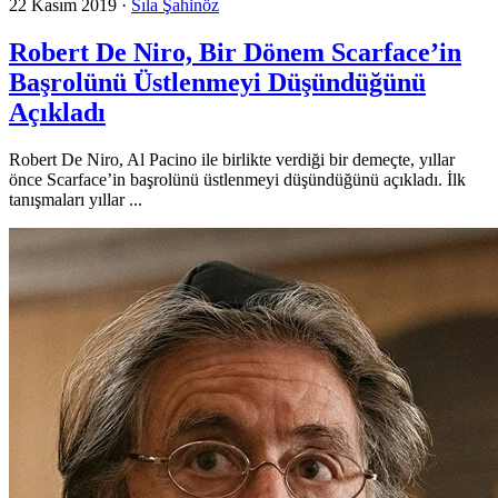
22 Kasım 2019
·
Sıla Şahinöz
Robert De Niro, Bir Dönem Scarface’in
Başrolünü Üstlenmeyi Düşündüğünü
Açıkladı
Robert De Niro, Al Pacino ile birlikte verdiği bir demeçte, yıllar
önce Scarface’in başrolünü üstlenmeyi düşündüğünü açıkladı. İlk
tanışmaları yıllar ...