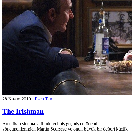
28 Kasım 2019
·
Esen Tan
The Irishman
Amerikan sinema tarihinin gelmiş geçmiş en önemli
yönetmenlerinden Martin Scorsese ve onun büyük bir defteri küçük