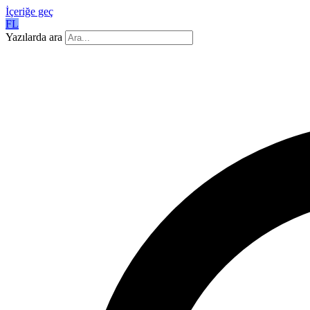
İçeriğe geç
FL
Yazılarda ara