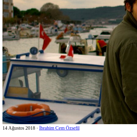
14 Ağustos 2018
·
İbrahim Cem Özsefil