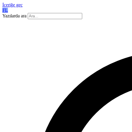
İçeriğe geç
FL
Yazılarda ara