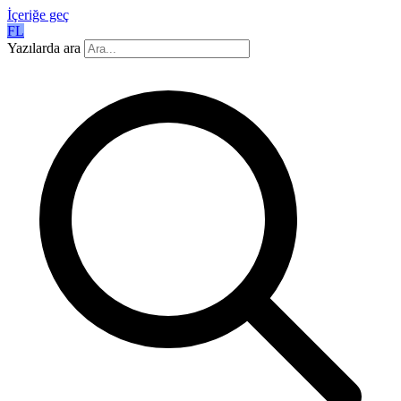
İçeriğe geç
FL
Yazılarda ara