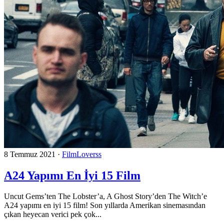
8 Temmuz 2021
·
FilmLoverss
A24 Yapımı En İyi 15 Film
Uncut Gems’ten The Lobster’a, A Ghost Story’den The Witch’e
A24 yapımı en iyi 15 film! Son yıllarda Amerikan sinemasından
çıkan heyecan verici pek çok...