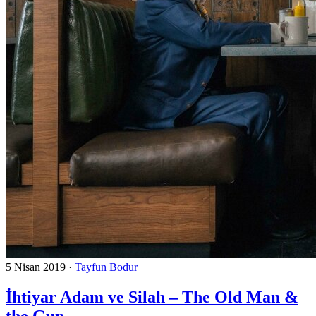
5 Nisan 2019
·
Tayfun Bodur
İhtiyar Adam ve Silah – The Old Man &