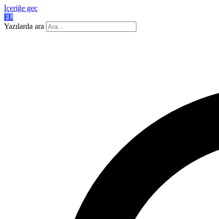
İçeriğe geç
FL
Yazılarda ara