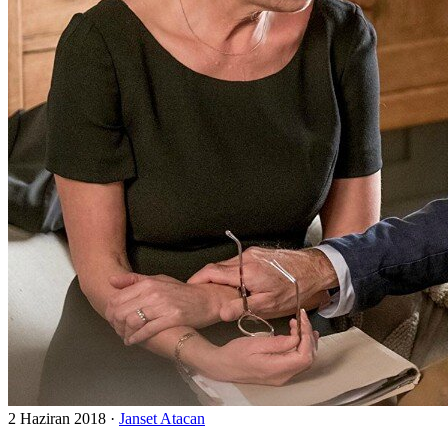
2 Haziran 2018
·
Janset Atacan