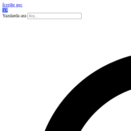
İçeriğe geç
FL
Yazılarda ara