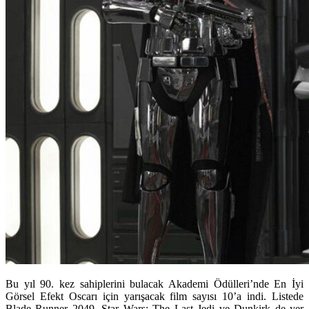
Bu yıl 90. kez sahiplerini bulacak Akademi Ödülleri’nde En İyi
Görsel Efekt Oscarı için yarışacak film sayısı 10’a indi. Listede
Blade Runner 2049, Star Wars: The Last Jedi ve Dunkirk de yer