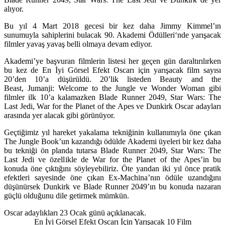
alıyor.
Bu yıl 4 Mart 2018 gecesi bir kez daha Jimmy Kimmel’ın
sunumuyla sahiplerini bulacak
90. Akademi Ödülleri
‘nde yarışacak
filmler yavaş yavaş belli olmaya devam ediyor.
Akademi’ye başvuran filmlerin listesi her geçen gün daraltırılırken
bu kez de En İyi Görsel Efekt Oscarı için yarışacak film sayısı
20’den 10’a düşürüldü. 20’lik listeden Beauty and the
Beast, Jumanji: Welcome to the Jungle ve Wonder Woman gibi
filmler ilk 10’a kalamazken
Blade Runner 2049, Star Wars: The
Last Jedi, War for the Planet of the Apes
ve
Dunkirk
Oscar adayları
arasında yer alacak gibi görünüyor.
Geçtiğimiz yıl hareket yakalama tekniğinin kullanımıyla öne çıkan
The Jungle Book’un kazandığı ödülde Akademi üyeleri bir kez daha
bu tekniği ön planda tutarsa Blade Runner 2049, Star Wars: The
Last Jedi ve özellikle de War for the Planet of the Apes’in bu
konuda öne çıktığını söyleyebiliriz. Öte yandan iki yıl önce pratik
efektleri sayesinde öne çıkan Ex-Machina’nın ödüle uzandığını
düşünürsek Dunkirk ve Blade Runner 2049’ın bu konuda nazaran
güçlü olduğunu dile getirmek mümkün.
Oscar adaylıkları 23 Ocak günü açıklanacak.
En İyi Görsel Efekt Oscarı İçin Yarışacak 10 Film