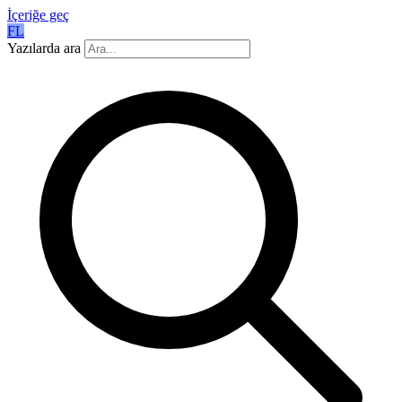
İçeriğe geç
FL
Yazılarda ara