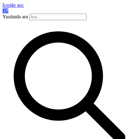
İçeriğe geç
FL
Yazılarda ara