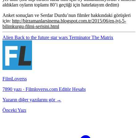
aldıkları oyların toplamı 80’i geçtiği için hatırlatayım dedim)
Anket sonuçları ve Serdar Durdu’nun filmler hakkındaki görüşleri
için:
http://birzamanlarsinema.blogspot.com.tr/2015/06/en-iyi-5-
bilimkurgu-filmi-serisini.html
Alien
Back to the future
star wars
Terminator
The Matrix
FilmLoverss
7890 yazı
·
Filmloverss.com Editör Hesabı
Yazarın diğer yazılarını gör →
Önceki Yazı