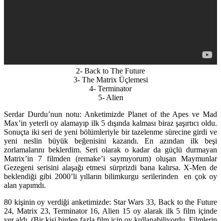
2- Back to The Future
3- The Matrix Üçlemesi
4- Terminator
5- Alien
Serdar Durdu’nun notu:
Anketimizde Planet of the Apes ve Mad
Max’in yeterli oy alamayıp ilk 5 dışında kalması biraz şaşırtıcı oldu.
Sonuçta iki seri de yeni bölümleriyle bir tazelenme sürecine girdi ve
yeni neslin büyük beğenisini kazandı. En azından ilk beşi
zorlamalarını beklerdim. Seri olarak o kadar da güçlü durmayan
Matrix’in 7 filmden (remake’i saymıyorum) oluşan Maymunlar
Gezegeni serisini alaşağı etmesi sürprizdi bana kalırsa. X-Men de
beklendiği gibi 2000’li yılların bilimkurgu serilerinden en çok oy
alan yapımdı.
80 kişinin oy verdiği anketimizde: Star Wars 33, Back to the Future
24, Matrix 23, Terminator 16, Alien 15 oy alarak ilk 5 film içinde
yer aldı. (Bir kişi birden fazla film için oy kullanabiliyordu. Filmlerin