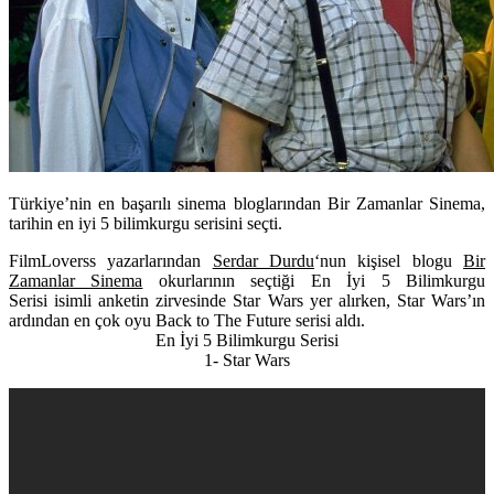
Türkiye’nin en başarılı sinema bloglarından Bir Zamanlar Sinema,
tarihin en iyi 5 bilimkurgu serisini seçti.
FilmLoverss yazarlarından
Serdar Durdu
‘nun kişisel blogu
Bir
Zamanlar Sinema
okurlarının seçtiği
En İyi 5 Bilimkurgu
Serisi
isimli anketin zirvesinde
Star Wars
yer alırken, Star Wars’ın
ardından en çok oyu
Back to The Future
serisi aldı.
En İyi 5 Bilimkurgu Serisi
1- Star Wars