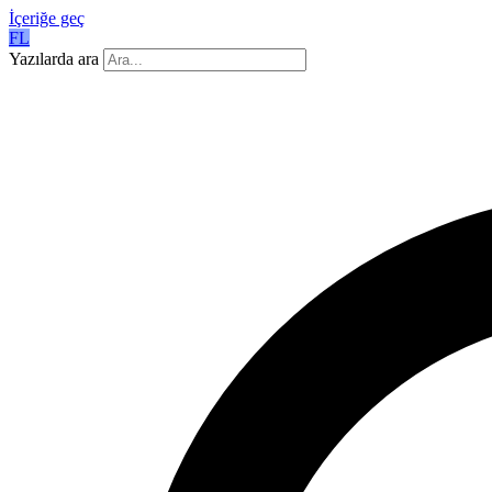
İçeriğe geç
FL
Yazılarda ara