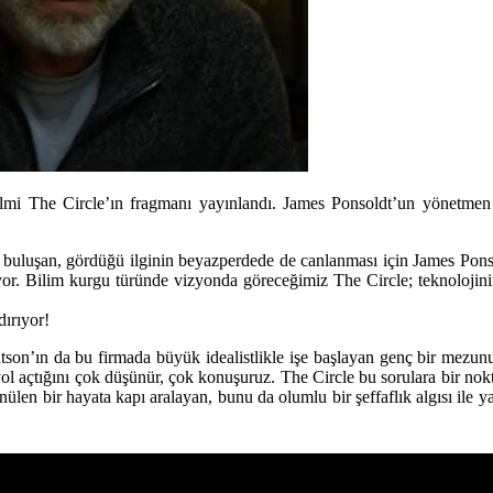
 The Circle’ın fragmanı yayınlandı. James Ponsoldt’un yönetmen kolt
e buluşan, gördüğü ilginin beyazperdede de canlanması için
James Pons
riyor. Bilim kurgu türünde vizyonda göreceğimiz The Circle; teknolojini
ırıyor!
n’ın da bu firmada büyük idealistlikle işe başlayan genç bir mezunu
yol açtığını çok düşünür, çok konuşuruz. The Circle bu sorulara bir nok
ülen bir hayata kapı aralayan, bunu da olumlu bir şeffaflık algısı ile 