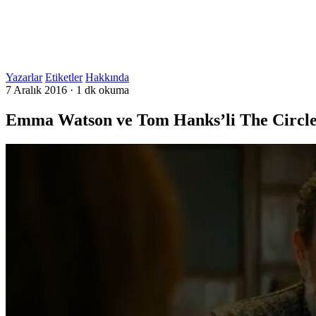
Yazarlar
Etiketler
Hakkında
7 Aralık 2016
·
1 dk okuma
Emma Watson ve Tom Hanks’li The Circle