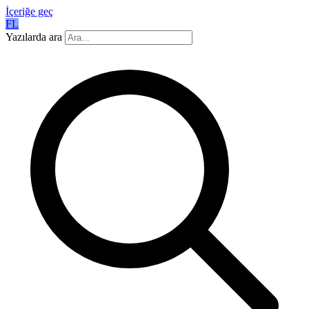
İçeriğe geç
FL
Yazılarda ara