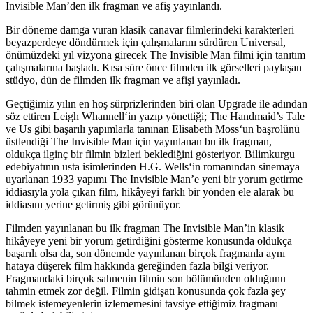
Invisible Man’den ilk fragman ve afiş yayınlandı.
Bir döneme damga vuran klasik canavar filmlerindeki karakterleri
beyazperdeye döndürmek için çalışmalarını sürdüren Universal,
önümüzdeki yıl vizyona girecek The Invisible Man filmi için tanıtım
çalışmalarına başladı. Kısa süre önce filmden ilk görselleri paylaşan
stüdyo, dün de filmden ilk fragman ve afişi yayınladı.
Geçtiğimiz yılın en hoş sürprizlerinden biri olan Upgrade ile adından
söz ettiren
Leigh Whannell
‘in yazıp yönettiği; The Handmaid’s Tale
ve Us gibi başarılı yapımlarla tanınan
Elisabeth Moss
‘un başrolünü
üstlendiği The Invisible Man için yayınlanan bu ilk fragman,
oldukça ilginç bir filmin bizleri beklediğini gösteriyor. Bilimkurgu
edebiyatının usta isimlerinden
H.G. Wells
‘in romanından sinemaya
uyarlanan 1933 yapımı The Invisible Man’e yeni bir yorum getirme
iddiasıyla yola çıkan film, hikâyeyi farklı bir yönden ele alarak bu
iddiasını yerine getirmiş gibi görünüyor.
Filmden yayınlanan bu ilk fragman The Invisible Man’in klasik
hikâyeye yeni bir yorum getirdiğini gösterme konusunda oldukça
başarılı olsa da, son dönemde yayınlanan birçok fragmanla aynı
hataya düşerek film hakkında gereğinden fazla bilgi veriyor.
Fragmandaki birçok sahnenin filmin son bölümünden olduğunu
tahmin etmek zor değil. Filmin gidişatı konusunda çok fazla şey
bilmek istemeyenlerin izlememesini tavsiye ettiğimiz fragmanı