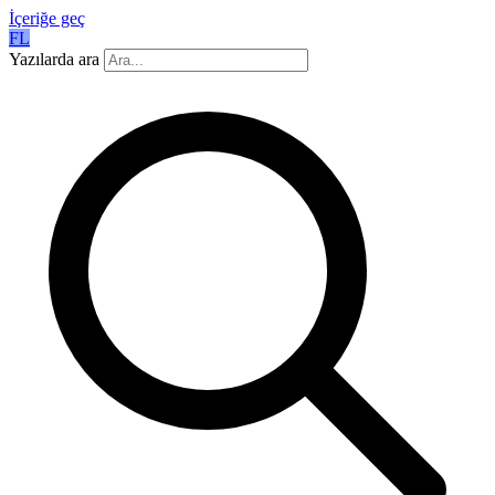
İçeriğe geç
FL
Yazılarda ara