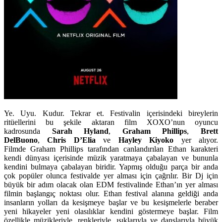
Ye. Uyu. Kudur. Tekrar et. Festivalin içerisindeki bireylerin
ritüellerini bu şekile aktaran film XOXO’nun oyuncu
kadrosunda
Sarah Hyland
,
Graham Phillips
,
Brett
DelBuono
,
Chris D’Elia
ve
Hayley Kiyoko
yer alıyor.
Filmde Graham Phillips tarafından canlandırılan Ethan karakteri
kendi dünyası içerisinde müzik yaratmaya çabalayan ve bununla
kendini bulmaya çabalayan biridir. Yapmış olduğu parça bir anda
çok popüler olunca festivalde yer alması için çağrılır. Bir Dj için
büyük bir adım olacak olan EDM festivalinde Ethan’ın yer alması
filmin başlangıç noktası olur. Ethan festival alanına geldiği anda
insanların yolları da kesişmeye başlar ve bu kesişmelerle beraber
yeni hikayeler yeni olasılıklar kendini göstermeye başlar. Film
özellikle müzikleriyle, renkleriyle, ışıklarıyla ve danslarıyla büyük