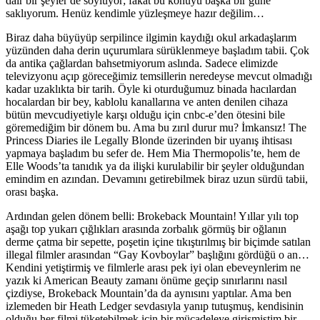
dair bir şeyler de söylüyor; fakat bu konuyu başka bir güne
saklıyorum. Henüz kendimle yüzleşmeye hazır değilim…
Biraz daha büyüyüp serpilince ilgimin kaydığı okul arkadaşlarım
yüzünden daha derin uçurumlara sürüklenmeye başladım tabii. Çok
da antika çağlardan bahsetmiyorum aslında. Sadece elimizde
televizyonu açıp göreceğimiz temsillerin neredeyse mevcut olmadığı
kadar uzaklıkta bir tarih. Öyle ki oturduğumuz binada hacılardan
hocalardan bir bey, kablolu kanallarına ve anten denilen cihaza
bütün mevcudiyetiyle karşı olduğu için cnbc-e’den ötesini bile
göremediğim bir dönem bu. Ama bu zırıl durur mu? İmkansız! The
Princess Diaries ile Legally Blonde üzerinden bir uyanış ihtisası
yapmaya başladım bu sefer de. Hem Mia Thermopolis’te, hem de
Elle Woods’ta tanıdık ya da ilişki kurulabilir bir şeyler olduğundan
emindim en azından. Devamını getirebilmek biraz uzun sürdü tabii,
orası başka.
Ardından gelen dönem belli: Brokeback Mountain! Yıllar yılı top
aşağı top yukarı çığlıkları arasında zorbalık görmüş bir oğlanın
derme çatma bir sepette, poşetin içine tıkıştırılmış bir biçimde satılan
illegal filmler arasından “Gay Kovboylar” başlığını gördüğü o an…
Kendini yetiştirmiş ve filmlerle arası pek iyi olan ebeveynlerim ne
yazık ki American Beauty zamanı önüme geçip sınırlarını nasıl
çizdiyse, Brokeback Mountain’da da aynısını yaptılar. Ama ben
izlemeden bir Heath Ledger sevdasıyla yanıp tutuşmuş, kendisinin
olduğu her filmi tüketebilmek için bir mücadeleye girişmiştim bir