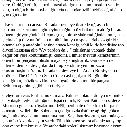
kere. Öldüğü günü, haberini nasıl aldığımı asla unutmadım ve hiç
tanışmadığın birini kaybettiğin için ne kadar üzülünebileceğini de o
gün öğrendim.
Lise yılları daha acısız. Burada meseleye ticaretle uğraşan bir
babanın işler yolunda gitmeyince oğlunu özel okuldan aldığı bir ara
dönem giriyor çünkü. Hırçınlaşmış, birine sinirlendiğinde konuşmak
yerine alıp duvara fırlatan minik lubunya nispeten daha özgür bir
ortama sahip anadolu lisesine atınca kapağı, tabii ki de kendisine top
diyeni karşısına alıp “Ay pardon da…” çıkışlarını yaparak daha
özgür bir yere konumlamıştı kendini. Filmler mevcut karakterimin
önemli bir parçasını oluşturmaya başlamıştı artık. Günceleri de
internet denilen dev çukurda tutup kendime yeni bir koza
oluşturmuştum. Yalnız burada da devreye bir Adam Brody, daha
doğrusu The O.C.’den Seth Cohen aşkı giriyor. Bugün bile
kişiliğimin, müzik zevkimin ve kıyafet dolabımın bir parçası
Seth’ten aparılmış gibi hissettiriyor.
Geliyorum esas kırılma noktama… Bilimsel olarak dünya üzerindeki
en yakışıklı erkek olduğu da ispat edilmiş Robert Pattinson sadece
Mormon genç kız rüyalarının değil, benim de düşlerimin bir parçası
olmuştu Twilight ile. Salondan çıktığımızda üstüme ağırlığı çöken
suçluluk duygusunu unutamıyorum. Şeyi hatırlıyorum, yanımda çok
yakın bir kız arkadaşım vardı. Film bittikten sonra ailemle tanıştırıp
onu evine bırakmıştık. Ve arabadaki yolculuğumuz boyunca ağzımı