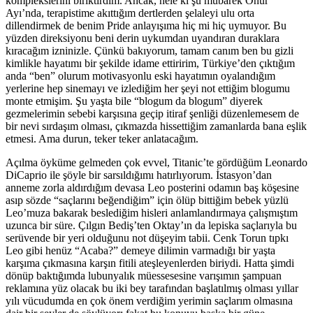
komplekslerini biriktirdim. Ancak, hele ki şu mübarek Onur
Ayı’nda, terapistime akıttığım dertlerden şelaleyi ulu orta
dillendirmek de benim Pride anlayışıma hiç mi hiç uymuyor. Bu
yüzden direksiyonu beni derin uykumdan uyandıran duraklara
kıracağım izninizle. Çünkü bakıyorum, tamam canım ben bu gizli
kimlikle hayatımı bir şekilde idame ettiririm, Türkiye’den çıktığım
anda “ben” olurum motivasyonlu eski hayatımın oyalandığım
yerlerine hep sinemayı ve izlediğim her şeyi not ettiğim blogumu
monte etmişim. Şu yaşta bile “blogum da blogum” diyerek
gezmelerimin sebebi karşısına geçip itiraf şenliği düzenlemesem de
bir nevi sırdaşım olması, çıkmazda hissettiğim zamanlarda bana eşlik
etmesi. Ama durun, teker teker anlatacağım.
Açılma öyküme gelmeden çok evvel, Titanic’te gördüğüm Leonardo
DiCaprio ile şöyle bir sarsıldığımı hatırlıyorum. İstasyon’dan
anneme zorla aldırdığım devasa Leo posterini odamın baş köşesine
asıp sözde “saçlarını beğendiğim” için ölüp bittiğim bebek yüzlü
Leo’muza bakarak beslediğim hisleri anlamlandırmaya çalışmıştım
uzunca bir süre. Çılgın Bediş’ten Oktay’ın da lepiska saçlarıyla bu
serüvende bir yeri olduğunu not düşeyim tabii. Cenk Torun tıpkı
Leo gibi henüz “Acaba?” demeye dilimin varmadığı bir yaşta
karşıma çıkmasına karşın fitili ateşleyenlerden biriydi. Hatta şimdi
dönüp baktığımda lubunyalık müessesesine varışımın şampuan
reklamına yüz olacak bu iki bey tarafından başlatılmış olması yıllar
yılı vücudumda en çok önem verdiğim yerimin saçlarım olmasına