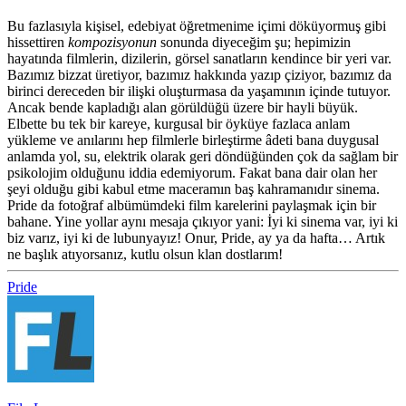
Bu fazlasıyla kişisel, edebiyat öğretmenime içimi döküyormuş gibi
hissettiren
kompozisyonun
sonunda diyeceğim şu; hepimizin
hayatında filmlerin, dizilerin, görsel sanatların kendince bir yeri var.
Bazımız bizzat üretiyor, bazımız hakkında yazıp çiziyor, bazımız da
birinci dereceden bir ilişki oluşturmasa da yaşamının içinde tutuyor.
Ancak bende kapladığı alan görüldüğü üzere bir hayli büyük.
Elbette bu tek bir kareye, kurgusal bir öyküye fazlaca anlam
yükleme ve anılarını hep filmlerle birleştirme âdeti bana duygusal
anlamda yol, su, elektrik olarak geri döndüğünden çok da sağlam bir
psikolojim olduğunu iddia edemiyorum. Fakat bana dair olan her
şeyi olduğu gibi kabul etme maceramın baş kahramanıdır sinema.
Pride da fotoğraf albümümdeki film karelerini paylaşmak için bir
bahane. Yine yollar aynı mesaja çıkıyor yani: İyi ki sinema var, iyi ki
biz varız, iyi ki de lubunyayız! Onur, Pride, ay ya da hafta… Artık
ne başlık atıyorsanız, kutlu olsun klan dostlarım!
Pride