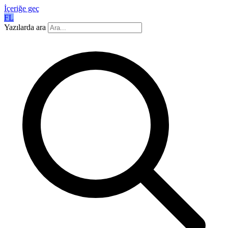
İçeriğe geç
FL
Yazılarda ara