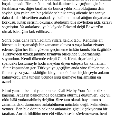
bıçak açmadı. Bir taraftan artık hakikatime kavuştuğum için bir
ferahlama var, diğer taraftan da bunca yıldır kim olduğuma dair
söylediğim yalanlara bir şekilde şahitlik etmiş ailemle her saniye
daha da dar hissettiren arabada ya kalbimin nasıl attığını duyarlarsa
korkusu. Kitap serisini okumak istediğimi bile söylerken akla karayı
seçmiştim. Ya anlarlarsa, ya hikâyede Edward değil Edward’ın
olmak istediğim fark edilirse…
Sonra biraz daha ferahladığım yıllara geldik tabii. Kendime ait,
kimsenin karışamadığı bir zamanım olması o yaşa kadar ziyaret
edemediğim her filmi gözden geçirmeme imkân tanıdı. Bu özgürlük
Türkiye’den uzaklaşabilme fırsatıyla birleşince Supermanliğe
soyundum. Kendi ülkemde edepli Clark Kent, dışarılardayken
spandeks kostümüyle hodri meydan diyen edepsiz bir kahraman.
Sınır kapısından geri Türkiye’ye geçtiğim anda yine filmlerime, o
filmleri yaza yaza eskittiğim bloguma dönünce hiçbir şeyin anlamı
kalmıyordu ama tünelin ucunda ışığı görmeye başlamıştım en
azından.
El mi yaman, ben mi yalan derken Call Me by Your Name dikildi
karşıma. Atlas’ın balkonunda boğazıma oturmuş düğümleri, kaç yıl
oldu hâlâ yutkunabilmiş değilim. Size tam olarak hayatımın o
zamanlardaki durumunu anlatabilmem mümkün değil, kelimelerim
yetmez. Ben bile dönüp bakınca anlamakta güçlük çekiyorum bir
taraftan. Ancak bildiğim gerçeği yüksek sesle söylemezsem, beni