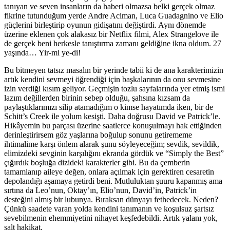
tanıyan ve seven insanların da haberi olmazsa belki gerçek olmaz
fikrine tutunduğum yerde Andre Aciman, Luca Guadagnino ve Elio
güçlerini birleştirip oyunun gidişatını değiştirdi. Aynı dönemde
üzerine eklenen çok alakasız bir Netflix filmi, Alex Strangelove ile
de gerçek beni herkesle tanıştırma zamanı geldiğine ikna oldum. 27
yaşında… Yir-mi ye-di!
Bu bitmeyen tatsız masalın bir yerinde tabii ki de ana karakterimizin
artık kendini sevmeyi öğrendiği için başkalarının da onu sevmesine
izin verdiği kısım geliyor. Geçmişin tozlu sayfalarında yer etmiş ismi
lazım değillerden birinin sebep olduğu, şahsına kızsam da
paylaştıklarımızı silip atamadığım o kimse hayatımda iken, bir de
Schitt’s Creek ile yolum kesişti. Daha doğrusu David ve Patrick’le.
Hikâyemin bu parçası üzerine saatlerce konuşulmayı hak ettiğinden
derinleştirirsem göz yaşlarına boğulup sonunu getirememe
ihtimalime karşı önlem alarak şunu söyleyeceğim; sevdik, sevildik,
elimizdeki sevginin karşılığını ekranda gördük ve “Simply the Best”
çığırdık boşluğa dizideki karakterler gibi. Bu da çemberin
tamamlanıp aileye değen, onlara açılmak için gerektiren cesaretin
depolandığı aşamaya getirdi beni. Mutluluktan şuuru kapanmış ama
sırtına da Leo’nun, Oktay’ın, Elio’nun, David’in, Patrick’in
desteğini almış bir lubunya. Bıraksan dünyayı fethedecek. Neden?
Çünkü saadete varan yolda kendini tanımanın ve koşulsuz şartsız
sevebilmenin ehemmiyetini nihayet keşfedebildi. Artık yalanı yok,
salt hakikat.