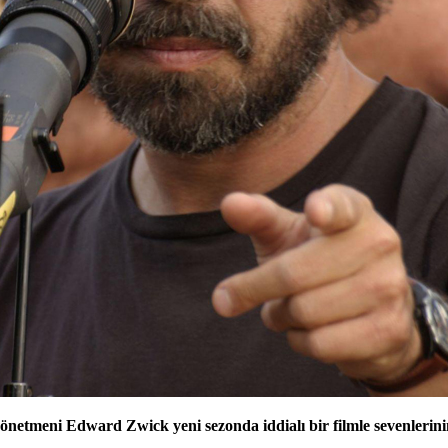
önetmeni Edward Zwick yeni sezonda iddialı bir filmle sevenlerini