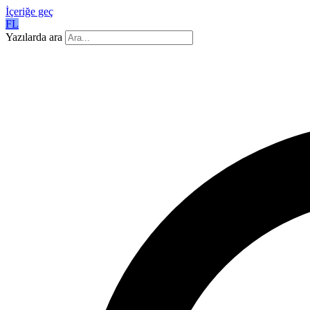
İçeriğe geç
FL
Yazılarda ara