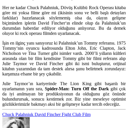
Her ne kadar
Chuck Palahniuk
, Dövüş Kulübü Rock Operası kitaba
göre mi yoksa filme göre mi (ikisinin sonu ve belli başlı detayları
farklılar) hazırlanacak söylememiş olsa da, olayın gelişme
biçiminden iplerin
David Fincher
‘ın elinde olup da Palahniuk’un
durumdan haberdar ediliyor olduğunu anlıyoruz. Bu da demek
oluyor ki rock operası filmden uyarlanacak.
İşin en ilginç yanı sanıyoruz ki Palahniuk’un
Tommy
referansı. 1975
Tommy
‘nin oyuncu kadrosunda
Elton John, Eric Clapton, Jack
Nicholson ve Tina Turner
gibi isimler vardı. 2000’li yılların kültleri
arasında olan bir film kendisine
Tommy
gibi bir filmi referans alıp
J
ulie Taymor ve David Fincher
gibi iki ismi buluşturur, orijinal
kitabın yazarından da tam destek alırsa şunu belirtmek zorundayız:
karşımıza efsane bir şey çıkabilir.
Julie Taymor’
ın kariyerinde
The Lion King
gibi başarılı bir
uyarlamanın yanı sıra,
Spider-Man: Turn Off the Dark
gibi çok
da iyi anılmayan bir prodüksiyonun da olduğunu göz önünde
bulundurursak, sonucu kestirmek zor. Biz yine meseleye optimist
gözlüklerimizle bakmayı aksi bir gelişmeye kadar tercih edeceğiz.
Chuck Palahniuk
David Fincher
Fight Club
Film