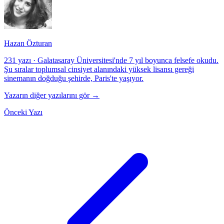
Hazan Özturan
231 yazı
·
Galatasaray Üniversitesi'nde 7 yıl boyunca felsefe okudu.
Şu sıralar toplumsal cinsiyet alanındaki yüksek lisansı gereği
sinemanın doğduğu şehirde, Paris'te yaşıyor.
Yazarın diğer yazılarını gör →
Önceki Yazı