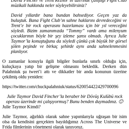
David Fincher ve Trent Reznor’ın üzerinde çalıştığı Fight Club
müzikali hakkında neler söyleyebilirsiniz?
David yıllardır bana bundan bahsediyor. Geçen yaz da
buluştuk. Bana Fight Club’ın sahne haklarını devredeceğini ve
Trent’e bir rock operasını hazırlaması için bir yıl vereceğini
söyledi. Bizim zamanımızda “Tommy” vardı ama milenyum
çocuklarının böyle bir şey izleme şansı olmadı. Ayrıca Julie
Taymor’la konuştuğunu da söyledi çünkü çok büyük bir görsel
şölen peşinde ve birkaç şehirde aynı anda sahnelenmesini
planlıyor.
O zamanlar konuyla ilgili bilgiler bunlarla sınırlı olduğu için,
kuluçkaya yatıp bir gelişme olmasını bekledik. Derken dün
Palahniuk
şu tweet’i attı ve dikkatler bir anda konunun üzerine
çekilmiş oldu yeniden:
https://twitter.com/chuckpalahniuk/status/620054422429700096
Julie Taymor David Fincher’la beraber bir Dövüş Kulübü rock
operası üzerinde mi çalışıyormuş? Bunu benden duymadınız. 🙂
Julie Taymor Kimdi?
Julie Taymor
, ağırlıklı olarak sahne yapımlarıyla uğraşan bir isim
olsa da kendisini gerçekten bayıldığımız
Across The Universe
ve
Frida
filmlerinin yönetmeni olarak tanıyoruz.