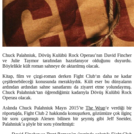
Chuck Palahniuk, Dövüş Kulübü Rock Operası’nın David Fincher
ve Julie Taymor tarafından hazırlanıyor olduğunu duyurdu.
Böylelikle kült roman sahneye de aktarılmış olacak.
Kitap, film ve çizgi-roman derken
Fight Club
‘ın daha ne kadar
çeşitlenebileceği konusunda meraklıydık. Kült eser bu dünyaların
ardından ardından sahne sanatlarını da ziyaret etme yolundaymış.
Chuck Palahniuk
‘tan öğrendiğimiz kadarıyla Dövüş Kulübü Rock
Operası olacak.
Aslında
Chuck Palahniuk
Mayıs 2015’te
The Wrap
‘e verdiği bir
röportajda,
Fight Club 2
hakkında konuşurken, gözümüze çok ilginç
bir soru çarpmıştı Alenen bilinen bir şeymiş gibi
Jeff Sneider
,
Palahniuk’a şöyle bir soru yöneltmişti: