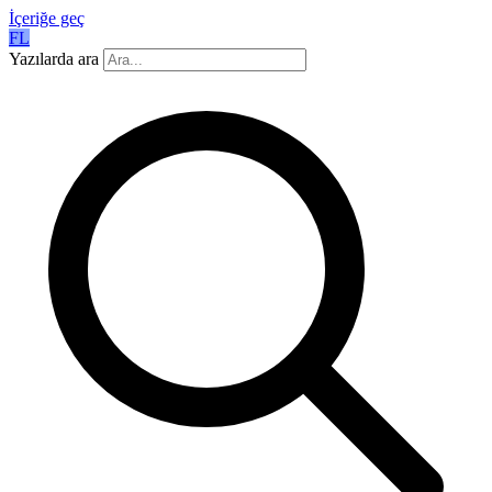
İçeriğe geç
FL
Yazılarda ara