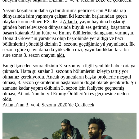
Yaşam koşullarını daha iyi bir duruma getirmek için Atlanta rap
dünyasında isim yapmaya çalışan iki kuzenin başlarından geçen
olayları konu edinen FX dizisi
Atlanta
, yayın hayatına başladığı
günden beri televizyon dünyasında büyük ses getirmiş, başarısına
başarı katarak Altın Küre ve Emmy ödüllerine damgasını vurmuştu.
Donald Glover
‘ın yaratıcısı olup başrolünde yer aldığı ve bazı
bölümlerini yönettiği dizinin 2. sezonu geçtiğimiz yıl yayınlandı. İlk
sezona göre çıtayı daha da yükselten dizi, yayınlandıktan kısa bir
süre sonra 3. sezon onayını
aldı.
Bu gelişmeden sonra dizinin 3. sezonuyla ilgili yeni bir haber ortaya
çıkmadı. Hatta şu sıralar 3. sezonun bölümlerini izleyip tartışıyor
olmamız gerekiyordu. Ancak oyuncuların başka projelerle meşgul
olması, 3. sezon çekimlerinin başlamasını doğal olarak geciktirdi. Şu
zamana kadar yapım ekibinin 3. sezon için faaliyete geçmemiş
olması, Atlanta’nın bu yıl Emmy Ödülleri’ni es geçmesine neden
oldu.
Atlanta’nın 3. ve 4. Sezonu 2020’de Çekilecek