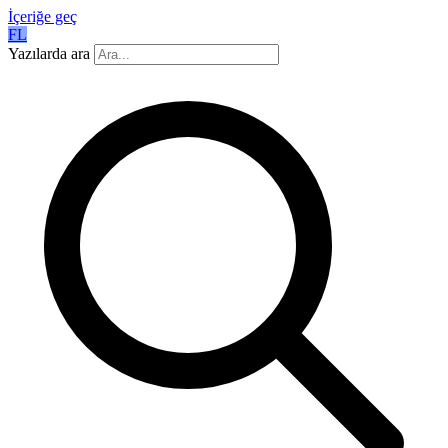
İçeriğe geç
FL
Yazılarda ara