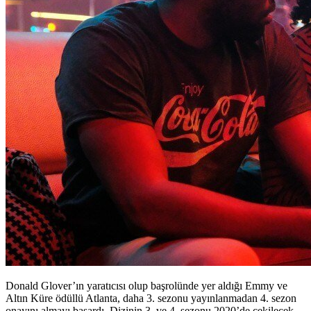
Donald Glover’ın yaratıcısı olup başrolünde yer aldığı Emmy ve
Altın Küre ödüllü Atlanta, daha 3. sezonu yayınlanmadan 4. sezon
onayını almayı başardı. Dizinin 3. ve 4. sezonu 2020’de çekilecek.