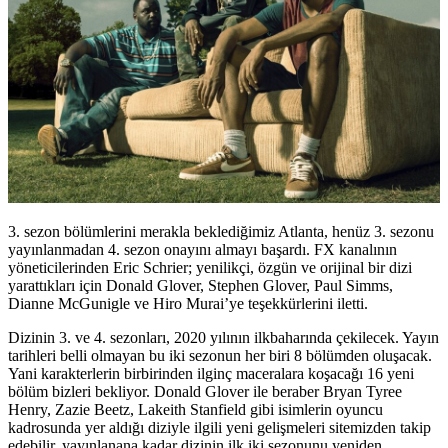
3. sezon bölümlerini merakla beklediğimiz Atlanta, henüz 3. sezonu
yayınlanmadan 4. sezon onayını almayı başardı. FX kanalının
yöneticilerinden Eric Schrier; yenilikçi, özgün ve orijinal bir dizi
yarattıkları için Donald Glover, Stephen Glover, Paul Simms,
Dianne McGunigle ve Hiro Murai’ye teşekkürlerini iletti.
Dizinin 3. ve 4. sezonları, 2020 yılının ilkbaharında çekilecek. Yayın
tarihleri belli olmayan bu iki sezonun her biri 8 bölümden oluşacak.
Yani karakterlerin birbirinden ilginç maceralara koşacağı 16 yeni
bölüm bizleri bekliyor. Donald Glover ile beraber
Bryan Tyree
Henry, Zazie Beetz, Lakeith Stanfield
gibi isimlerin oyuncu
kadrosunda yer aldığı diziyle ilgili yeni gelişmeleri sitemizden takip
edebilir, yayınlanana kadar dizinin ilk iki sezonunu yeniden