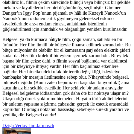
olabiliriz ki, filmin çekim sürecinde bilinçli veya bilinçsiz bir şekilde
mekân ve kıyafetlerin her biri düşünülmüş, seçilmiştir. Gimmer
Danger’ın Iggy Pop’unun pijamalı ev hâli ile Kuzeyli Nanook’un
Nanook’unun o dönem artık giyilmeyen geleneksel eskimo
kıyafetlerinde arz-ı endam etmesi, anlatılmak istenilenin
güçlendirilmesi için anındalık ve olağanlığın yeniden kurulmasıdır.
Belgesel ya da kurmaca hâliyle film, çoğu zaman, satılabilen bir
üründür. Her film limitli bir bütçeyle finanse edilmek zorundadır. Bu
bütçe milyonlar da olabilir, bir el kamerasını şarj eden elektrik gideri
kadar da. Her film kolektif bir eylem içermek zorundadır. Birey tek
başına bir film çekse dahi, o filmin sosyal bağlamda var olabilmesi
için bir izleyiciye ihtiyaç vardır. Her film kaçınılmaz etkenlere
bağlıdır. Her bir etkendeki ufak bir tercih değişikliği, izleyiciye
bambaşka bir mesajın iletilmesine sebep olur. Nihayetinde belgesel,
bilimsel değildir (Bunu zaten hepimiz en başından biliyorduk!) ama
kaçınılmaz bir şekilde estetiktir. Her şekliyle bir anlam arayışıdır.
Belgesel belgeleme iddiasından çok daha öte bir noktaya ulaşır mı?
Ulaşmadığı örnek yoktur muhtemelen. Hayatın türlü aktüelitelerini
bir anlatım yapısına sığdırma çabasıdır, gerçek ile estetik arasındaki
köprüdür. Durduğu noktanın hassaslığı sebebiyle sürekli yaratıcı ve
yenilikçidir. Belgesel candır!
Dziga Vertov
Jim Jarmusch