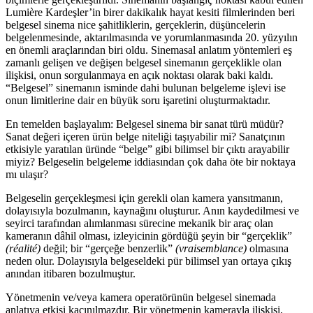
Lumière Kardeşler’in birer dakikalık hayat kesiti filmlerinden beri
belgesel sinema nice şahitliklerin, gerçeklerin, düşüncelerin
belgelenmesinde, aktarılmasında ve yorumlanmasında 20. yüzyılın
en önemli araçlarından biri oldu. Sinemasal anlatım yöntemleri eş
zamanlı gelişen ve değişen belgesel sinemanın gerçeklikle olan
ilişkisi, onun sorgulanmaya en açık noktası olarak baki kaldı.
“Belgesel” sinemanın isminde dahi bulunan belgeleme işlevi ise
onun limitlerine dair en büyük soru işaretini oluşturmaktadır.
En temelden başlayalım: Belgesel sinema bir sanat türü müdür?
Sanat değeri içeren ürün belge niteliği taşıyabilir mi? Sanatçının
etkisiyle yaratılan üründe “belge” gibi bilimsel bir çıktı arayabilir
miyiz? Belgeselin belgeleme iddiasından çok daha öte bir noktaya
mı ulaşır?
Belgeselin gerçekleşmesi için gerekli olan kamera yansıtmanın,
dolayısıyla bozulmanın, kaynağını oluşturur. Anın kaydedilmesi ve
seyirci tarafından alımlanması sürecine mekanik bir araç olan
kameranın dâhil olması, izleyicinin gördüğü şeyin bir “gerçeklik”
(réalité)
değil; bir “gerçeğe benzerlik”
(vraisemblance)
olmasına
neden olur. Dolayısıyla belgeseldeki pür bilimsel yan ortaya çıkış
anından itibaren bozulmuştur.
Yönetmenin ve/veya kamera operatörünün belgesel sinemada
anlatıya etkisi kaçınılmazdır. Bir yönetmenin kamerayla ilişkisi,