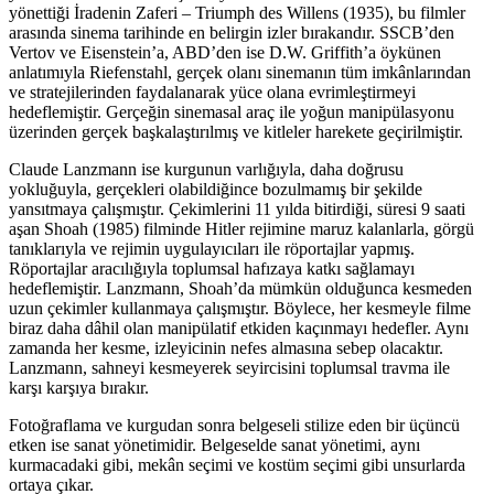
yönettiği İradenin Zaferi – Triumph des Willens
(1935), bu filmler
arasında sinema tarihinde en belirgin izler bırakandır. SSCB’den
Vertov ve Eisenstein’a, ABD’den ise D.W. Griffith’a öykünen
anlatımıyla Riefenstahl, gerçek olanı sinemanın tüm imkânlarından
ve stratejilerinden faydalanarak yüce olana evrimleştirmeyi
hedeflemiştir. Gerçeğin sinemasal araç ile yoğun manipülasyonu
üzerinden gerçek başkalaştırılmış ve kitleler harekete geçirilmiştir.
Claude Lanzmann ise kurgunun varlığıyla, daha doğrusu
yokluğuyla, gerçekleri olabildiğince bozulmamış bir şekilde
yansıtmaya çalışmıştır. Çekimlerini 11 yılda bitirdiği, süresi 9 saati
aşan Shoah (1985) filminde Hitler rejimine maruz kalanlarla, görgü
tanıklarıyla ve rejimin uygulayıcıları ile röportajlar yapmış.
Röportajlar aracılığıyla toplumsal hafızaya katkı sağlamayı
hedeflemiştir. Lanzmann, Shoah’da mümkün olduğunca kesmeden
uzun çekimler kullanmaya çalışmıştır. Böylece, her kesmeyle filme
biraz daha dâhil olan manipülatif etkiden kaçınmayı hedefler. Aynı
zamanda her kesme, izleyicinin nefes almasına sebep olacaktır.
Lanzmann, sahneyi kesmeyerek seyircisini toplumsal travma ile
karşı karşıya bırakır.
Fotoğraflama ve kurgudan sonra belgeseli stilize eden bir üçüncü
etken ise sanat yönetimidir. Belgeselde sanat yönetimi, aynı
kurmacadaki gibi, mekân seçimi ve kostüm seçimi gibi unsurlarda
ortaya çıkar.