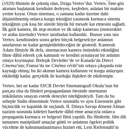
(1929) filminin de çekmiş olan, Dziga Vertov’dur. Vertov, Sine-göz
akımını başlatarak kendisini derleyen, keşfeden, anlatan bir makine
yerine koyar. Onun sineması, o zamana kadar üzerine dahi
düşünülmemiş onlarca kurgu tekniğini yaratarak kurmaca sinema
tekniğinin çok kısa bir sürede büyük bir mesafe kat etmesini sağladı.
İlk gizli kamera, ilk
stop-motion
ve ilk takip kamerası (motorsiklet
ve araba üzerinde) Vertov tarafından kullanıldı. Bunun yanı sıra
Vertov, kendisinden sonra gelen birçok belgeselciye anlatının
sınırlarının ne kadar genişletilebileceğini de gösterdi. Kameralı
Adam filmiyle ilk defa, sinemacının kamera önündeki etkinliğini
filme dâhil ederek çok katmanlı ve kendini aynalayan bir anlatım
ortaya koymuştur. Birleşik Devletler’de ve Kanada’da
Direct
Cinema
’nın; Fransa’da ise
Cinéma vérité
’nin ortaya çıkışında esin
kaynağı olmuş; bu iki akımın kamera kullanımı ve kurgu anlayışını
etkilediği kadar, gerçeklik ile kurduğu ilişkileri de etkilemiştir.
Vertov, her ne kadar SSCB Devlet Sinematografi Okulu’nun bir
parçası olsa da filmleri propagandanın ötesinde sinemanın
imkânlarını sınayan estetik deneyler niteliğindeydi. Tam da bu
sebeple Stalin döneminde Vertov unutuldu ve aynı Eisenstein gibi
biçimcilik ve kapalılık ile suçlandı. II. Dünya Savaşı dönemi Alman
nazizm sırasında kitleleri harekete dâhil etme amacıyla onlarca
propaganda kurmaca ve belgesel filmi yapıldı. Bu filmlerde, film dili
tamamen manipülatif amaçlar güttü ve anlatının ögeleri politik
yüceltme ile kahramanlaştırmaya hizmet etti. Leni Riefenstahl’ın