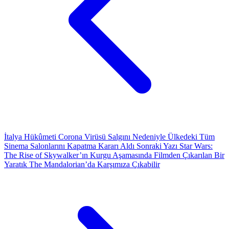
İtalya Hükûmeti Corona Virüsü Salgını Nedeniyle Ülkedeki Tüm
Sinema Salonlarını Kapatma Kararı Aldı
Sonraki Yazı
Star Wars:
The Rise of Skywalker’ın Kurgu Aşamasında Filmden Çıkarılan Bir
Yaratık The Mandalorian’da Karşımıza Çıkabilir