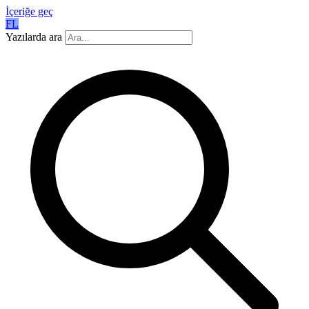
İçeriğe geç
FL
Yazılarda ara