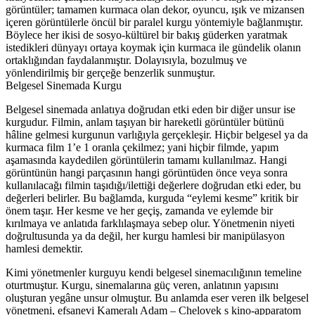
görüntüler; tamamen kurmaca olan dekor, oyuncu, ışık ve mizansen
içeren görüntülerle öncül bir paralel kurgu yöntemiyle bağlanmıştır.
Böylece her ikisi de sosyo-kültürel bir bakış güderken yaratmak
istedikleri dünyayı ortaya koymak için kurmaca ile gündelik olanın
ortaklığından faydalanmıştır. Dolayısıyla, bozulmuş ve
yönlendirilmiş bir gerçeğe benzerlik sunmuştur.
Belgesel Sinemada Kurgu
Belgesel sinemada anlatıya doğrudan etki eden bir diğer unsur ise
kurgudur. Filmin, anlam taşıyan bir hareketli görüntüler bütünü
hâline gelmesi kurgunun varlığıyla gerçekleşir. Hiçbir belgesel ya da
kurmaca film 1’e 1 oranla çekilmez; yani hiçbir filmde, yapım
aşamasında kaydedilen görüntülerin tamamı kullanılmaz. Hangi
görüntünün hangi parçasının hangi görüntüden önce veya sonra
kullanılacağı filmin taşıdığı/ilettiği değerlere doğrudan etki eder, bu
değerleri belirler. Bu bağlamda, kurguda “eylemi kesme” kritik bir
önem taşır. Her kesme ve her geçiş, zamanda ve eylemde bir
kırılmaya ve anlatıda farklılaşmaya sebep olur. Yönetmenin niyeti
doğrultusunda ya da değil, her kurgu hamlesi bir manipülasyon
hamlesi demektir.
Kimi yönetmenler kurguyu kendi belgesel sinemacılığının temeline
oturtmuştur. Kurgu, sinemalarına güç veren, anlatının yapısını
oluşturan yegâne unsur olmuştur. Bu anlamda eser veren ilk belgesel
yönetmeni, efsanevi Kameralı Adam – Chelovek s kino-apparatom