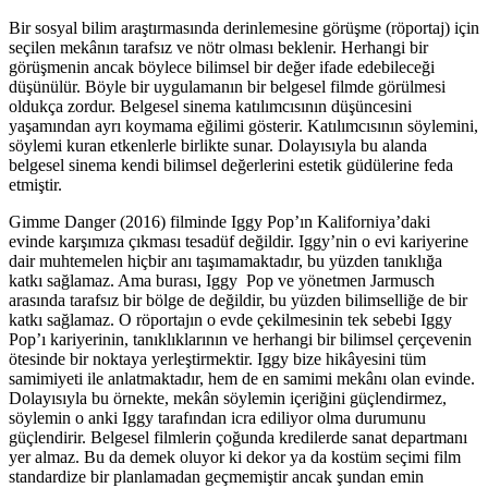
Bir sosyal bilim araştırmasında derinlemesine görüşme (röportaj) için
seçilen mekânın tarafsız ve nötr olması beklenir. Herhangi bir
görüşmenin ancak böylece bilimsel bir değer ifade edebileceği
düşünülür. Böyle bir uygulamanın bir belgesel filmde görülmesi
oldukça zordur. Belgesel sinema katılımcısının düşüncesini
yaşamından ayrı koymama eğilimi gösterir. Katılımcısının söylemini,
söylemi kuran etkenlerle birlikte sunar. Dolayısıyla bu alanda
belgesel sinema kendi bilimsel değerlerini estetik güdülerine feda
etmiştir.
Gimme Danger (2016) filminde Iggy Pop’ın Kaliforniya’daki
evinde karşımıza çıkması tesadüf değildir. Iggy’nin o evi kariyerine
dair muhtemelen hiçbir anı taşımamaktadır, bu yüzden tanıklığa
katkı sağlamaz. Ama burası, Iggy Pop ve yönetmen Jarmusch
arasında tarafsız bir bölge de değildir, bu yüzden bilimselliğe de bir
katkı sağlamaz. O röportajın o evde çekilmesinin tek sebebi Iggy
Pop’ı kariyerinin, tanıklıklarının ve herhangi bir bilimsel çerçevenin
ötesinde bir noktaya yerleştirmektir. Iggy bize hikâyesini tüm
samimiyeti ile anlatmaktadır, hem de en samimi mekânı olan evinde.
Dolayısıyla bu örnekte, mekân söylemin içeriğini güçlendirmez,
söylemin o anki Iggy tarafından icra ediliyor olma durumunu
güçlendirir. Belgesel filmlerin çoğunda kredilerde sanat departmanı
yer almaz. Bu da demek oluyor ki dekor ya da kostüm seçimi film
standardize bir planlamadan geçmemiştir ancak şundan emin