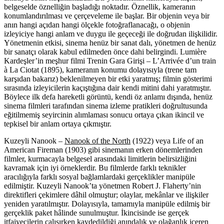
belgeselde öznelliğin başladığı noktadır. Öznellik, kameranın
konumlandırılması ve çerçeveleme ile başlar. Bir objenin veya bir
anın hangi açıdan hangi ölçekle fotoğraflanacağı, o objenin
izleyiciye hangi anlam ve duygu ile geçeceği ile doğrudan ilişkilidir.
Yönetmenin etkisi, sinema henüz bir sanat dalı, yönetmen de henüz
bir sanatçı olarak kabul edilmeden önce dahi belirgindi. Lumière
Kardeşler’in meşhur filmi Trenin Gara Girişi – L’Arrivée d’un train
à La Ciotat (1895), kameranın konumu dolayısıyla (trene tam
karşıdan bakarız) beklenilmeyen bir etki yaratmış; filmin gösterimi
sırasında izleyicilerin kaçıştığına dair kendi mitini dahi yaratmıştır.
Böylece ilk defa hareketli görüntü, kendi öz anlamı dışında, henüz
sinema filmleri tarafından sinema izleme pratikleri doğrultusunda
eğitilmemiş seyircinin alımlaması sonucu ortaya çıkan ikincil ve
tepkisel bir anlam ortaya çıkmıştır.
Kuzeyli Nanook –
Nanook of the North
(1922) veya Life of an
American Fireman (1903) gibi sinemanın erken dönemlerinden
filmler, kurmacayla belgesel arasındaki limitlerin belirsizliğini
kavramak için iyi örneklerdir. Bu filmlerde farklı teknikler
aracılığıyla farklı sosyal bağlamlardaki gerçeklikler manipüle
edilmiştir. Kuzeyli Nanook’ta yönetmen Robert J. Flaherty’nin
direktifleri çekimlere dâhil olmuştur; olaylar, mekânlar ve ilişkiler
yeniden yaratılmıştır. Dolayısıyla, tamamıyla manipüle edilmiş bir
gerçeklik paket hâlinde sunulmuştur. İkincisinde ise gerçek
itfaiyecilerin çalışırken kaydedildiği anındalık ve olağanlık içeren