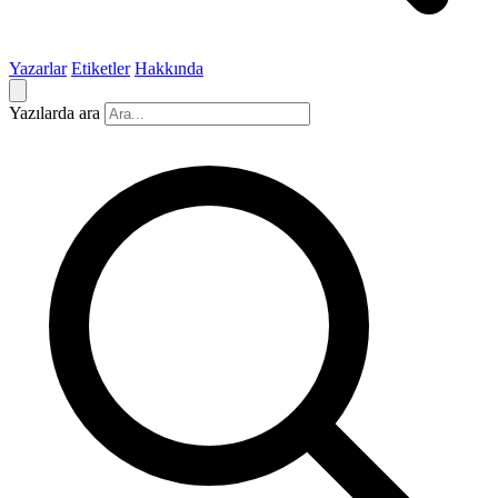
Yazarlar
Etiketler
Hakkında
Yazılarda ara