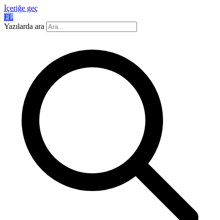
İçeriğe geç
FL
Yazılarda ara