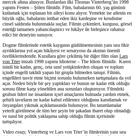
mercek altına alınıyor. Bunlardan ilki Thomas Vinterberg’ün 1998
yapımı
Festen
–
Şölen
filmidir. Film, babalarının 60. yaş gününü
kutlamak için toplanan bir aileyi konu alıyor. Yemekte ise ailenin en
büyük oğlu, babalarını intihar eden ikiz kardeşine ve kendisine
cinsel saldırıda bulunmakla suçlar. Filmin çekimleri, kurgusu, görsel
estetiği tamamen yabancılaştırıcı ve hikâye ile birleşince rahatsız
edici bir deneyim sunuyor.
Dogme filmlerinde estetik kaygının güdülmemesinin yanı sıra fikir
ayrılıklarına yol açan hikâyesi ve senaryosu da akımın önemli
özelliklerindendir. Kurallara göre çekilmiş bir diğer film olan
Lars
von Trier
imzalı 1998 yapımı
Idioterne
–
The Idiots
filmidir. Karen
isimli bir kadın, genç, orta sınıf yetişkinlerden oluşan ve toplum
içinde engelli taklidi yapan bir grupla bilmeden tanışır. Filmin,
engellileri tasvir etme biçimi sorunlu bulunurken tartışmalara da yol
açar. Neden böyle bir şey yaptıkları ve bunun ne kadar etik olduğu
sorusu filme karşı yöneltilen ana sorunları oluşturuyor. Filmdeki
grubun lideri ise insanların içsel amaçlarını bulmada yardım etmek,
şehirli tavırların ne kadar kabul edilemez olduğunu kanıtlamak ve
önyargıları yıkmak açıklamasında bulunuyor. Bu tanımlamalar
yeterli görülmese de tüm her şeyin bir şakadan ibaret olup olmadığı
ve nasıl bir politik yaklaşıma sahip olduğu filmin içerisinde
tartışılıyor.
Video
essay,
Vinterberg ve Lars von Trier’in filmlerinin yanı sıra