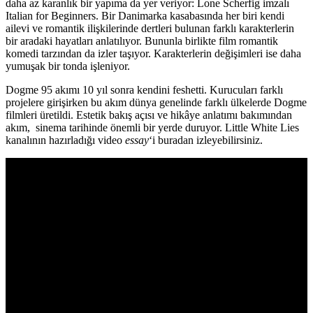
daha az karanlık bir yapıma da yer veriyor:
Lone Scherfig
imzalı
Italian for Beginners
. Bir Danimarka kasabasında her biri kendi
ailevi ve romantik ilişkilerinde dertleri bulunan farklı karakterlerin
bir aradaki hayatları anlatılıyor. Bununla birlikte film romantik
komedi tarzından da izler taşıyor. Karakterlerin değişimleri ise daha
yumuşak bir tonda işleniyor.
Dogme 95 akımı 10 yıl sonra kendini feshetti. Kurucuları farklı
projelere girişirken bu akım dünya genelinde farklı ülkelerde Dogme
filmleri üretildi. Estetik bakış açısı ve hikâye anlatımı bakımından
akım, sinema tarihinde önemli bir yerde duruyor. Little White Lies
kanalının hazırladığı video
essay
‘i buradan izleyebilirsiniz.