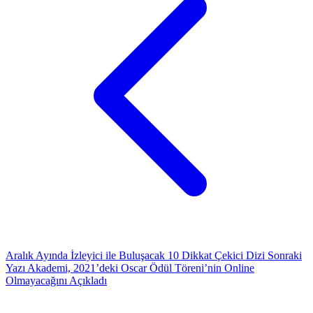
Aralık Ayında İzleyici ile Buluşacak 10 Dikkat Çekici Dizi
Sonraki
Yazı
Akademi, 2021’deki Oscar Ödül Töreni’nin Online
Olmayacağını Açıkladı