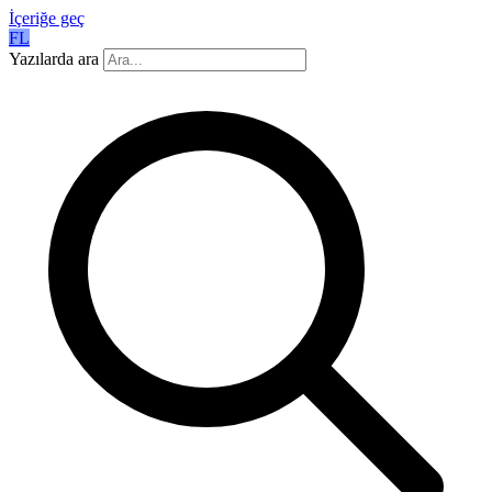
İçeriğe geç
FL
Yazılarda ara