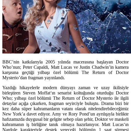
BBC’nin katkılarıyla 2005 yılında macerasına başlayan Doctor
Who’nun; Peter Capaldi, Matt Lucas ve Justin Chadwin’in kamera
karşısına geçtiği yılbaşı özel bölümü The Return of Doctor
Mysterio’dan fragman yayınlandı.
Yazdığı hikayelerle modern dünyayı zaman ve uzay ikilisiyle
birleştiren
Steven Moffat
‘ın senarist koltuğunda oturduğu
Doctor
Who
; yılbaşı özel bölümü
The Return of Doctor Mysterio
ile ilgili
detaylar açığa çıkarken, fragman seyirciyle buluştu. Drama bizi bir
kez daha süper kahramanların vatanı olarak nitelendirebileceğimiz
New York’a davet ediyor. Amy ve Rory Pond’un ayrılışıyla birlikte
hafızamızda duygusal bir gelgite sebep olan şehir, Doktor ve maskeli
kahramanın iş birliğine tanık olmaya hazırlanıyor.
Matt Lucas
‘ın
Nardole karakteriyle destek vereceği bölümün 1 saat sürmesi