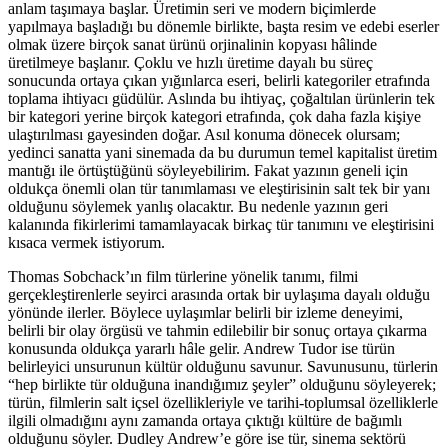
anlam taşımaya başlar. Üretimin seri ve modern biçimlerde
yapılmaya başladığı bu dönemle birlikte, başta resim ve edebi eserler
olmak üzere birçok sanat ürünü orjinalinin kopyası hâlinde
üretilmeye başlanır. Çoklu ve hızlı üretime dayalı bu süreç
sonucunda ortaya çıkan yığınlarca eseri, belirli kategoriler etrafında
toplama ihtiyacı güdülür. Aslında bu ihtiyaç, çoğaltılan ürünlerin tek
bir kategori yerine birçok kategori etrafında, çok daha fazla kişiye
ulaştırılması gayesinden doğar. Asıl konuma dönecek olursam;
yedinci sanatta yani sinemada da bu durumun temel kapitalist üretim
mantığı ile örtüştüğünü söyleyebilirim. Fakat yazının geneli için
oldukça önemli olan tür tanımlaması ve eleştirisinin salt tek bir yanı
olduğunu söylemek yanlış olacaktır. Bu nedenle yazının geri
kalanında fikirlerimi tamamlayacak birkaç tür tanımını ve eleştirisini
kısaca vermek istiyorum.
Thomas Sobchack’ın film türlerine yönelik tanımı, filmi
gerçekleştirenlerle seyirci arasında ortak bir uylaşıma dayalı olduğu
yönünde ilerler. Böylece uylaşımlar belirli bir izleme deneyimi,
belirli bir olay örgüsü ve tahmin edilebilir bir sonuç ortaya çıkarma
konusunda oldukça yararlı hâle gelir. Andrew Tudor ise türün
belirleyici unsurunun kültür olduğunu savunur. Savunusunu, türlerin
“hep birlikte tür olduğuna inandığımız şeyler” olduğunu söyleyerek;
türün, filmlerin salt içsel özellikleriyle ve tarihi-toplumsal özelliklerle
ilgili olmadığını aynı zamanda ortaya çıktığı kültüre de bağımlı
olduğunu söyler. Dudley Andrew’e göre ise tür, sinema sektörü