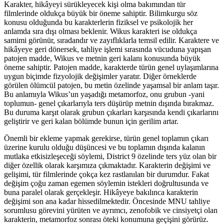
Karakter, hikâyeyi sürükleyecek kişi olma bakımından tür
filmlerinde oldukça büyük bir öneme sahiptir. Bilimkurgu söz
konusu olduğunda bu karakterlerin fiziksel ve psikolojik her
anlamda sıra dışı olması beklenir. Wikus karakteri ise oldukça
samimi görünür, sıradandır ve zayıflıklarla temsil edilir. Karaktere ve
hikâyeye geri dönersek, tahliye işlemi sırasında vücuduna yapışan
patojen madde, Wikus ve metnin geri kalanı konusunda büyük
öneme sahiptir. Patojen madde, karakterde türün genel uylaşımlarına
uygun biçimde fizyolojik değişimler yaratır. Diğer örneklerde
görülen ölümcül patojen, bu metin özelinde yaşamsal bir anlam taşır.
Bu anlamıyla Wikus’un yaşadığı metamorfoz, onu grubun -yani
toplumun- genel çıkarlarıyla ters düşürüp metnin dışında bırakmaz.
Bu duruma karşıt olarak grubun çıkarları karşısında kendi çıkarlarını
geliştirir ve geri kalan bölümde bunun için gerilim artar.
Önemli bir ekleme yapmak gerekirse, türün genel toplamın çıkarı
üzerine kurulu olduğu düşüncesi ve bu toplamın dışında kalanın
mutlaka etkisizleşeceği söylemi, District 9 özelinde ters yüz olan bir
diğer özellik olarak karşımıza çıkmaktadır. Karakterin değişimi ve
gelişimi, tür filmlerinde çokça kez rastlanılan bir durumdur. Fakat
değişim çoğu zaman egemen söylemin istekleri doğrultusunda ve
buna paralel olarak gerçekleşir. Hikâyeye bakılınca karakterin
değişimi son ana kadar hissedilmektedir. Öncesinde MNU tahliye
sorumlusu görevini yürüten ve ayrımcı, zenofobik ve cinsiyetçi olan
karakterin, metamorfoz sonrası öteki konumuna geçişini görürüz.