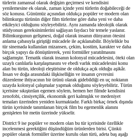
türlerin zamansal olarak değişim geçirmesi ve kendisini
yenilemesine ek olarak, zaman içinde yeni türlerin doğabileceği de
söz konusu. Günümüz açısından oldukça popüler ve modern olan
bilimkurgu türünün diğer film türlerine göre daha yeni ve daha
etkileyici olduğunu söyleyebiliriz. Aynı zamanda ideolojik olarak
stüdyonun gereksinimlerini sağlayan faydacı bir temele yaslanır.
Bilimkurgunun gelişmesi, doğal olarak insanın dünyanın ötesini
anlama çabasıyla giriştiği mücadele ile açıklanabilir. Böylelikle bu
tür sinemada kullanılan mizansen, çekim, kostüm, karakter ve daha
birçok yapıyı da dönüştürerek, yeni formüller yaratılmasını
sağlamıştır. Tematik olarak insanın kolonyal mücadelesini, öteki olan
uzaylı canlılarla karşılaşmasını ve ebedi varlık mücadelesini konu
alan bu türün, ideoloji eleştirisine de oldukça açık olduğu aşikâr.
İnsan ve doğa arasındaki ilişkiselliğin ve insanın çevresini
düzenleme ihtiyacının bir ürünü olarak gidebildiği en uç noktanın
uzayda kolonyal çalışmalar yapmak olduğunu söyleyebiliriz. Türün
içerisine sıkıştırılan egemen söylem, hemen her filmde kendisini
zenofobi, cinsiyetçilik, ekonomik geri kalmışlık ve medeniyet
temaları üzerinden yeniden kurmaktadır. Farklı birkaç örnek dışında
türün içerisinde tanımlanan birçok film bu egemenlik alanını
genişleten bir metin üzerinde yükselir.
District 9 ise popüler ve modern olan bu tür içerisinde özellikle
incelenmesi gerektiğini düşündüğüm ürünlerden birisi. Çünkü
popüler olarak formüller üzerine kurulu olan türü, adeta baş aşağı