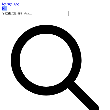
İçeriğe geç
FL
Yazılarda ara