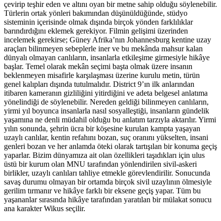
çevirip teşhir eden ve altını oyan bir metne sahip olduğu söylenebilir.
Türlerin ortak yönleri bakımından düşünüldüğünde, stüdyo
sisteminin içerisinde olmak dışında birçok yönden farklılıklar
barındırdığını eklemek gerekiyor. Filmin gelişimi üzerinden
incelemek gerekirse; Güney Afrika’nın Johannesburg kentine uzay
araçları bilinmeyen sebeplerle iner ve bu mekânda mahsur kalan
dünyalı olmayan canlıların, insanlarla etkileşime girmesiyle hikâye
başlar. Temel olarak mekân seçimi başta olmak üzere insanın
beklenmeyen misafirle karşılaşması üzerine kurulu metin, türün
genel kalıpları dışında tutulmalıdır. District 9’ın ilk anlarından
itibaren kameranın gizliliğini yitirdiğini ve adeta belgesel anlatıma
yönelindiği de söylenebilir. Nereden geldiği bilinmeyen canlıların,
yirmi yıl boyunca insanlarla nasıl sosyalleştiği, insanların gündelik
yaşamına ne denli müdahil olduğu bu anlatım tarzıyla aktarılır. Yirmi
yılın sonunda, şehrin ücra bir köşesine kurulan kampta yaşayan
uzaylı canlılar, kentin refahını bozan, suç oranını yükselten, insani
genleri bozan ve her anlamda öteki olarak tartışılan bir konuma geçiş
yaparlar. Bizim dünyamıza ait olan özellikleri taşıdıkları için ulus
üstü bir kurum olan MNU tarafından yönlendirilen sivil-askeri
birlikler, uzaylı canlıları tahliye etmekle görevlendirilir. Sonucunda
savaş durumu olmayan bir ortamda birçok sivil uzaylının ölmesiyle
gerilim tırmanır ve hikâye farklı bir eksene geçiş yapar. Tüm bu
yaşananlar sırasında hikâye tarafından yaratılan bir mülakat sonucu
ana karakter Wikus seçilir.