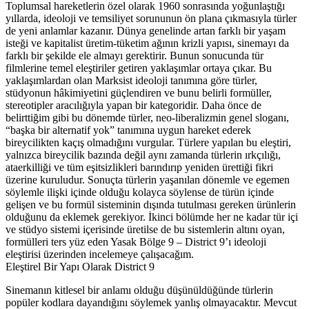
Toplumsal hareketlerin özel olarak 1960 sonrasında yoğunlaştığı
yıllarda, ideoloji ve temsiliyet sorununun ön plana çıkmasıyla türler
de yeni anlamlar kazanır. Dünya genelinde artan farklı bir yaşam
isteği ve kapitalist üretim-tüketim ağının krizli yapısı, sinemayı da
farklı bir şekilde ele almayı gerektirir. Bunun sonucunda tür
filmlerine temel eleştiriler getiren yaklaşımlar ortaya çıkar. Bu
yaklaşımlardan olan Marksist ideoloji tanımına göre türler,
stüdyonun hâkimiyetini güçlendiren ve bunu belirli formüller,
stereotipler aracılığıyla yapan bir kategoridir. Daha önce de
belirttiğim gibi bu dönemde türler, neo-liberalizmin genel sloganı,
“başka bir alternatif yok” tanımına uygun hareket ederek
bireycilikten kaçış olmadığını vurgular. Türlere yapılan bu eleştiri,
yalnızca bireycilik bazında değil aynı zamanda türlerin ırkçılığı,
ataerkilliği ve tüm eşitsizlikleri barındırıp yeniden ürettiği fikri
üzerine kuruludur. Sonuçta türlerin yaşanılan dönemle ve egemen
söylemle ilişki içinde olduğu kolayca söylense de türün içinde
gelişen ve bu formül sisteminin dışında tutulması gereken ürünlerin
olduğunu da eklemek gerekiyor. İkinci bölümde her ne kadar tür içi
ve stüdyo sistemi içerisinde üretilse de bu sistemlerin altını oyan,
formülleri ters yüz eden Yasak Bölge 9 – District 9’ı ideoloji
eleştirisi üzerinden incelemeye çalışacağım.
Eleştirel Bir Yapı Olarak District
9
Sinemanın kitlesel bir anlamı olduğu düşünüldüğünde türlerin
popüler kodlara dayandığını söylemek yanlış olmayacaktır. Mevcut