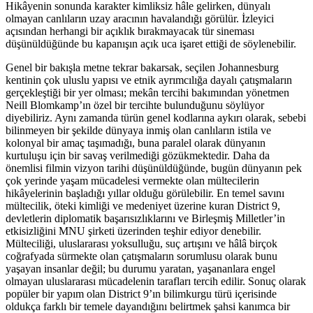
Hikâyenin sonunda karakter kimliksiz hâle gelirken, dünyalı
olmayan canlıların uzay aracının havalandığı görülür. İzleyici
açısından herhangi bir açıklık bırakmayacak tür sineması
düşünüldüğünde bu kapanışın açık uca işaret ettiği de söylenebilir.
Genel bir bakışla metne tekrar bakarsak, seçilen Johannesburg
kentinin çok uluslu yapısı ve etnik ayrımcılığa dayalı çatışmaların
gerçekleştiği bir yer olması; mekân tercihi bakımından yönetmen
Neill Blomkamp’ın özel bir tercihte bulunduğunu söylüyor
diyebiliriz. Aynı zamanda türün genel kodlarına aykırı olarak, sebebi
bilinmeyen bir şekilde dünyaya inmiş olan canlıların istila ve
kolonyal bir amaç taşımadığı, buna paralel olarak dünyanın
kurtuluşu için bir savaş verilmediği gözükmektedir. Daha da
önemlisi filmin vizyon tarihi düşünüldüğünde, bugün dünyanın pek
çok yerinde yaşam mücadelesi vermekte olan mültecilerin
hikâyelerinin başladığı yıllar olduğu görülebilir. En temel savını
mültecilik, öteki kimliği ve medeniyet üzerine kuran District 9,
devletlerin diplomatik başarısızlıklarını ve Birleşmiş Milletler’in
etkisizliğini MNU şirketi üzerinden teşhir ediyor denebilir.
Mülteciliği, uluslararası yoksulluğu, suç artışını ve hâlâ birçok
coğrafyada sürmekte olan çatışmaların sorumlusu olarak bunu
yaşayan insanlar değil; bu durumu yaratan, yaşananlara engel
olmayan uluslararası mücadelenin tarafları tercih edilir. Sonuç olarak
popüler bir yapım olan District 9’ın bilimkurgu türü içerisinde
oldukça farklı bir temele dayandığını belirtmek şahsi kanımca bir