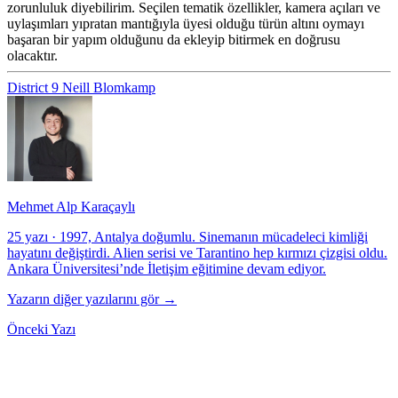
zorunluluk diyebilirim. Seçilen tematik özellikler, kamera açıları ve
uylaşımları yıpratan mantığıyla üyesi olduğu türün altını oymayı
başaran bir yapım olduğunu da ekleyip bitirmek en doğrusu
olacaktır.
District 9
Neill Blomkamp
Mehmet Alp Karaçaylı
25 yazı
·
1997, Antalya doğumlu. Sinemanın mücadeleci kimliği
hayatını değiştirdi. Alien serisi ve Tarantino hep kırmızı çizgisi oldu.
Ankara Üniversitesi’nde İletişim eğitimine devam ediyor.
Yazarın diğer yazılarını gör →
Önceki Yazı