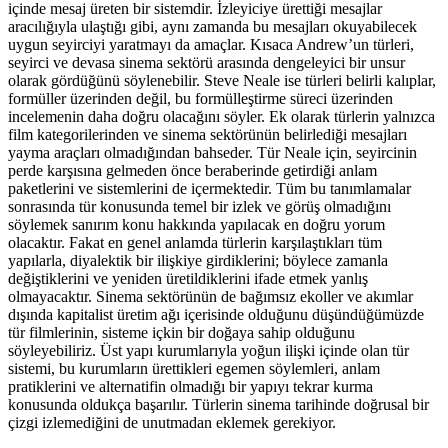
içinde mesaj üreten bir sistemdir. İzleyiciye ürettiği mesajlar
aracılığıyla ulaştığı gibi, aynı zamanda bu mesajları okuyabilecek
uygun seyirciyi yaratmayı da amaçlar. Kısaca Andrew’un türleri,
seyirci ve devasa sinema sektörü arasında dengeleyici bir unsur
olarak gördüğünü söylenebilir. Steve Neale ise türleri belirli kalıplar,
formüller üzerinden değil, bu formülleştirme süreci üzerinden
incelemenin daha doğru olacağını söyler. Ek olarak türlerin yalnızca
film kategorilerinden ve sinema sektörünün belirlediği mesajları
yayma araçları olmadığından bahseder. Tür Neale için, seyircinin
perde karşısına gelmeden önce beraberinde getirdiği anlam
paketlerini ve sistemlerini de içermektedir. Tüm bu tanımlamalar
sonrasında tür konusunda temel bir izlek ve görüş olmadığını
söylemek sanırım konu hakkında yapılacak en doğru yorum
olacaktır. Fakat en genel anlamda türlerin karşılaştıkları tüm
yapılarla, diyalektik bir ilişkiye girdiklerini; böylece zamanla
değiştiklerini ve yeniden üretildiklerini ifade etmek yanlış
olmayacaktır. Sinema sektörünün de bağımsız ekoller ve akımlar
dışında kapitalist üretim ağı içerisinde olduğunu düşündüğümüzde
tür filmlerinin, sisteme içkin bir doğaya sahip olduğunu
söyleyebiliriz. Üst yapı kurumlarıyla yoğun ilişki içinde olan tür
sistemi, bu kurumların ürettikleri egemen söylemleri, anlam
pratiklerini ve alternatifin olmadığı bir yapıyı tekrar kurma
konusunda oldukça başarılır. Türlerin sinema tarihinde doğrusal bir
çizgi izlemediğini de unutmadan eklemek gerekiyor.