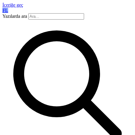
İçeriğe geç
FL
Yazılarda ara