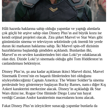
Hâli hazırda haklarına sahip olduğu yapımlar ve yaptığı alımlarla
çok güçlü bir arşive sahip olan Disney Plus’ın asıl büyük kozu ise
kendi orijinal projeleri olacak. Zira şirket
Marvel
ve
Star Wars
gibi
günümüzün sinema ve televizyon sektöründe çok önemli bir yerde
duran iki markanın haklarına sahip. İki Marvel spin-off dizisinin
hazırlıklarına başlandığı şimdiden açıklandı. Bunlardan ilki,
Marvel’ın en sevilen karakterinden biri olan
Loki
‘ye odaklanacak
olan dizi. Dizide Loki’yi sinemada olduğu gibi
Tom Hiddleston
‘ın
canlandırması bekleniyor.
Disney Plus’ın, şu ana kadar açıklanan ikinci Marvel dizisi, Marvel
Sinematik Evreni’nin en başarılı filmlerinden biri olduğunu
söyleyebileceğimiz
Captain America: The Winter Soldier
‘la sinema
perdesinde boy göstermeye başlayan Bucky Barnes, nam-ı diğer Kış
Askeri karakterini merkezine alacak. Disney’in açıkladığı ilk Star
Wars dizisi ise,
Rogue One
filminde Diego Luna’nın hayat
verdiği Cassian Andor karakterinin maceralarını konu alacak.
Fakat Disney Plus’ın izleyicilere sunacağı yapımlar bunlarla da