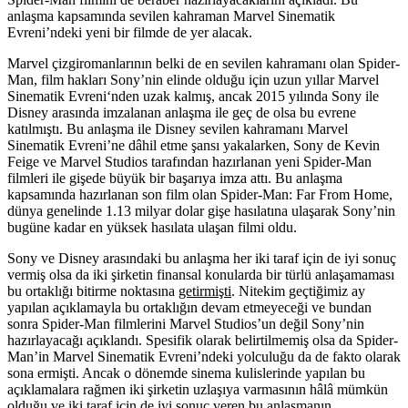
anlaşma kapsamında sevilen kahraman Marvel Sinematik
Evreni’ndeki yeni bir filmde de yer alacak.
Marvel çizgiromanlarının belki de en sevilen kahramanı olan
Spider-
Man
, film hakları Sony’nin elinde olduğu için uzun yıllar
Marvel
Sinematik Evreni
‘nden uzak kalmış, ancak 2015 yılında Sony ile
Disney arasında imzalanan anlaşma ile geç de olsa bu evrene
katılmıştı. Bu anlaşma ile Disney sevilen kahramanı Marvel
Sinematik Evreni’ne dâhil etme şansı yakalarken, Sony de Kevin
Feige ve Marvel Studios tarafından hazırlanan yeni Spider-Man
filmleri ile gişede büyük bir başarıya imza attı. Bu anlaşma
kapsamında hazırlanan son film olan Spider-Man: Far From Home,
dünya genelinde 1.13 milyar dolar gişe hasılatına ulaşarak Sony’nin
bugüne kadar en yüksek hasılata ulaşan filmi oldu.
Sony ve Disney arasındaki bu anlaşma her iki taraf için de iyi sonuç
vermiş olsa da iki şirketin finansal konularda bir türlü anlaşamaması
bu ortaklığı bitirme noktasına
getirmişti
. Nitekim geçtiğimiz ay
yapılan açıklamayla bu ortaklığın devam etmeyeceği ve bundan
sonra Spider-Man filmlerini Marvel Studios’un değil Sony’nin
hazırlayacağı açıklandı. Spesifik olarak belirtilmemiş olsa da Spider-
Man’in Marvel Sinematik Evreni’ndeki yolculuğu da de fakto olarak
sona ermişti. Ancak o dönemde sinema kulislerinde yapılan bu
açıklamalara rağmen iki şirketin uzlaşıya varmasının hâlâ mümkün
olduğu ve iki taraf için de iyi sonuç veren bu anlaşmanın