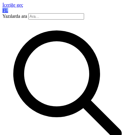
İçeriğe geç
FL
Yazılarda ara