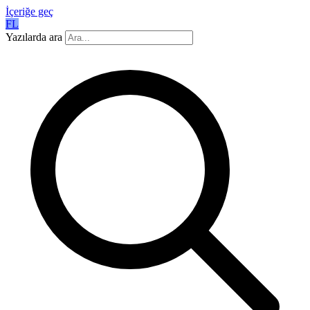
İçeriğe geç
FL
Yazılarda ara