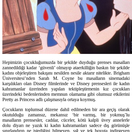
Hepimizin çocukluğumuzda bir şekilde duyduğu prenses masalları
zannedildiği kadar ‘güvenli’ olmayıp ataerkilliğin baskın bir şekilde
kadını objeleştiren bakışını nesilden nesile aktarır nitelikte. Brigham
Üniversitesi’nden Sarah M. Coyne bu masalların sinemadaki
karşılıkları olan Disney filmlerinde ve Disney prensesleri ile kadın
kahramanlar üzerinden yapılan tektipleştirmenin kız çocukları
üzerindeki bedenlerinden memnun olamama gibi olumsuz etkilerini
Pretty as Princess adlı çalışmasıyla ortaya koymuş.
Çocukların toplumsal düzene dahil edilmeden bir ara geçiş olarak
okutulduğu zamansız, mekansız ‘bir varmış, bir yokmuş’lu
masalların prensesler, cadılar, cüceler, kötü kalpli üvey annelerle
dolu diyarı ne yazık ki kadın kahramanları sadece dış görünüşle
sınırlandırıp ne istediğini bilmeyen, sığ ve tek boyuta indirgeyen