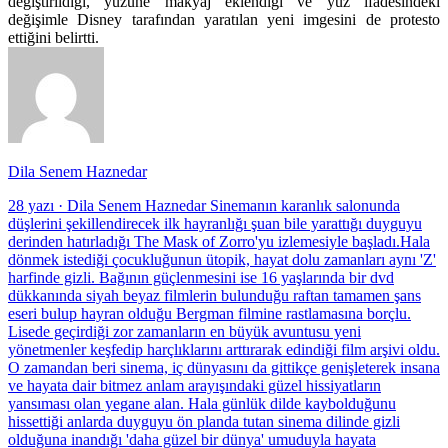
değiştirildiği, yüzüne makyaj eklendiği ve yüz ifadesindeki
değişimle Disney tarafından yaratılan yeni imgesini de protesto
ettiğini belirtti.
Dila Senem Haznedar
28 yazı
·
Dila Senem Haznedar Sinemanın karanlık salonunda
düşlerini şekillendirecek ilk hayranlığı şuan bile yarattığı duyguyu
derinden hatırladığı The Mask of Zorro'yu izlemesiyle başladı.Hala
dönmek istediği çocukluğunun ütopik, hayat dolu zamanları aynı 'Z'
harfinde gizli. Bağının güçlenmesini ise 16 yaşlarında bir dvd
dükkanında siyah beyaz filmlerin bulunduğu raftan tamamen şans
eseri bulup hayran olduğu Bergman filmine rastlamasına borçlu.
Lisede geçirdiği zor zamanların en büyük avuntusu yeni
yönetmenler keşfedip harçlıklarını arttırarak edindiği film arşivi oldu.
O zamandan beri sinema, iç dünyasını da gittikçe genişleterek insana
ve hayata dair bitmez anlam arayışındaki güzel hissiyatların
yansıması olan yegane alan. Hala günlük dilde kaybolduğunu
hissettiği anlarda duyguyu ön planda tutan sinema dilinde gizli
olduğuna inandığı 'daha güzel bir dünya' umuduyla hayata