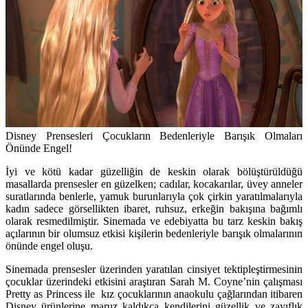
Disney Prensesleri Çocukların Bedenleriyle Barışık Olmaları
Önünde Engel!
İyi ve kötü kadar güzelliğin de keskin olarak bölüştürüldüğü
masallarda prensesler en güzelken; cadılar, kocakarılar, üvey anneler
suratlarında benlerle, yamuk burunlarıyla çok çirkin yaratılmalarıyla
kadın sadece görsellikten ibaret, ruhsuz, erkeğin bakışına bağımlı
olarak resmedilmiştir. Sinemada ve edebiyatta bu tarz keskin bakış
açılarının bir olumsuz etkisi kişilerin bedenleriyle barışık olmalarının
önünde engel oluşu.
Sinemada prensesler üzerinden yaratılan cinsiyet tektipleştirmesinin
çocuklar üzerindeki etkisini araştıran Sarah M. Coyne’nin çalışması
Pretty as Princess ile kız çocuklarının anaokulu çağlarından itibaren
Disney ürünlerine maruz kaldıkça kendilerini güzellik ve zayıflık