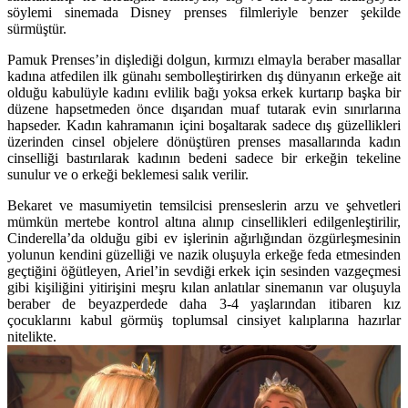
söylemi sinemada Disney prenses filmleriyle benzer şekilde
sürmüştür.
Pamuk Prenses’in dişlediği dolgun, kırmızı elmayla beraber masallar
kadına atfedilen ilk günahı sembolleştirirken dış dünyanın erkeğe ait
olduğu kabulüyle kadını evlilik bağı yoksa erkek kurtarıp başka bir
düzene hapsetmeden önce dışarıdan muaf tutarak evin sınırlarına
hapseder. Kadın kahramanın içini boşaltarak sadece dış güzellikleri
üzerinden cinsel objelere dönüştüren prenses masallarında kadın
cinselliği bastırılarak kadının bedeni sadece bir erkeğin tekeline
sunulur ve o erkeği beklemesi salık verilir.
Bekaret ve masumiyetin temsilcisi prenseslerin arzu ve şehvetleri
mümkün mertebe kontrol altına alınıp cinsellikleri edilgenleştirilir,
Cinderella’da olduğu gibi ev işlerinin ağırlığından özgürleşmesinin
yolunun kendini güzelliği ve nazik oluşuyla erkeğe feda etmesinden
geçtiğini öğütleyen, Ariel’in sevdiği erkek için sesinden vazgeçmesi
gibi kişiliğini yitirişini meşru kılan anlatılar sinemanın var oluşuyla
beraber de beyazperdede daha 3-4 yaşlarından itibaren kız
çocuklarını kabul görmüş toplumsal cinsiyet kalıplarına hazırlar
nitelikte.