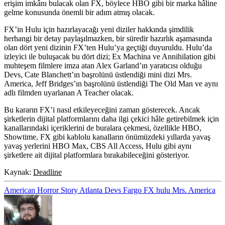
erişim imkânı bulacak olan FX, böylece HBO gibi bir marka hâline
gelme konusunda önemli bir adım atmış olacak.
FX’in Hulu için hazırlayacağı yeni diziler hakkında şimdilik
herhangi bir detay paylaşılmazken, bir süredir hazırlık aşamasında
olan dört yeni dizinin FX’ten Hulu’ya geçtiği duyuruldu. Hulu’da
izleyici ile buluşacak bu dört dizi; Ex Machina ve Annihilation gibi
muhteşem filmlere imza atan Alex Garland’ın yaratıcısı olduğu
Devs
, Cate Blanchett’ın başrolünü üstlendiği mini dizi
Mrs.
America
, Jeff Bridges’ın başrolünü üstlendiği
The Old Man
ve aynı
adlı filmden uyarlanan
A Teacher
olacak.
Bu kararın FX’i nasıl etkileyeceğini zaman gösterecek. Ancak
şirketlerin dijital platformlarını daha ilgi çekici hâle getirebilmek için
kanallarındaki içeriklerini de buralara çekmesi, özellikle HBO,
Showtime, FX gibi kablolu kanalların önümüzdeki yıllarda yavaş
yavaş yerlerini HBO Max, CBS All Access, Hulu gibi aynı
şirketlere ait dijital platformlara bırakabileceğini gösteriyor.
Kaynak:
Deadline
American Horror Story
Atlanta
Devs
Fargo
FX
hulu
Mrs. America