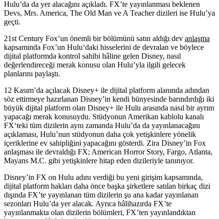
Hulu’da da yer alacağını açıkladı. FX’te yayınlanması beklenen
Devs, Mrs. America, The Old Man ve A Teacher dizileri ise Hulu’ya
geçti.
21st Century Fox’un önemli bir bölümünü satın aldığı dev
anlaşma
kapsamında Fox’un
Hulu
‘daki hisselerini de devralan ve böylece
dijital platformda kontrol sahibi hâline gelen
Disney
, nasıl
değerlendireceği merak konusu olan Hulu’yla ilgili gelecek
planlarını paylaştı.
12 Kasım’da açılacak Disney+ ile dijital platform alanında adından
söz ettirmeye hazırlanan Disney’in kendi bünyesinde barındırdığı iki
büyük dijital platform olan Disney+ ile Hulu arasında nasıl bir ayrım
yapacağı merak konusuydu. Stüdyonun Amerikan kablolu kanalı
FX
‘teki tüm dizilerin aynı zamanda Hulu’da da yayınlanacağını
açıklaması, Hulu’nun stüdyonun daha çok yetişkinlere yönelik
içeriklerine ev sahipliğini yapacağını gösterdi. Zira Disney’in Fox
anlaşması ile devraldığı FX;
American Horror Story, Fargo, Atlanta,
Mayans M.C.
gibi yetişkinlere hitap eden dizileriyle tanınıyor.
Disney’in FX on Hulu adını verdiği bu yeni girişim kapsamında,
dijital platform hakları daha önce başka şirketlere satılan birkaç dizi
dışında FX’te yayınlanan tüm dizilerin şu ana kadar yayınlanan
sezonları Hulu’da yer alacak. Ayrıca hâlihazırda FX’te
yayınlanmakta olan dizilerin bölümleri, FX’ten yayınlandıktan