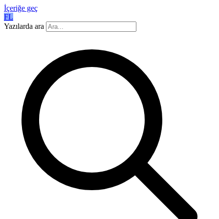
İçeriğe geç
FL
Yazılarda ara