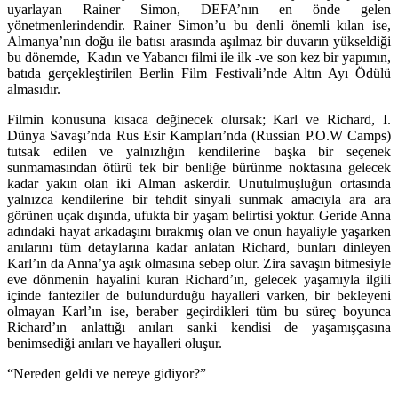
uyarlayan Rainer Simon, DEFA’nın en önde gelen
yönetmenlerindendir. Rainer Simon’u bu denli önemli kılan ise,
Almanya’nın doğu ile batısı arasında aşılmaz bir duvarın yükseldiği
bu dönemde, Kadın ve Yabancı filmi ile ilk -ve son kez bir yapımın,
batıda gerçekleştirilen Berlin Film Festivali’nde Altın Ayı Ödülü
almasıdır.
Filmin konusuna kısaca değinecek olursak; Karl ve Richard, I.
Dünya Savaşı’nda Rus Esir Kampları’nda (Russian P.O.W Camps)
tutsak edilen ve yalnızlığın kendilerine başka bir seçenek
sunmamasından ötürü tek bir benliğe bürünme noktasına gelecek
kadar yakın olan iki Alman askerdir. Unutulmuşluğun ortasında
yalnızca kendilerine bir tehdit sinyali sunmak amacıyla ara ara
görünen uçak dışında, ufukta bir yaşam belirtisi yoktur. Geride Anna
adındaki hayat arkadaşını bırakmış olan ve onun hayaliyle yaşarken
anılarını tüm detaylarına kadar anlatan Richard, bunları dinleyen
Karl’ın da Anna’ya aşık olmasına sebep olur. Zira savaşın bitmesiyle
eve dönmenin hayalini kuran Richard’ın, gelecek yaşamıyla ilgili
içinde fanteziler de bulundurduğu hayalleri varken, bir bekleyeni
olmayan Karl’ın ise, beraber geçirdikleri tüm bu süreç boyunca
Richard’ın anlattığı anıları sanki kendisi de yaşamışçasına
benimsediği anıları ve hayalleri oluşur.
“Nereden geldi ve nereye gidiyor?
”