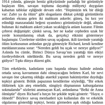
1914 yılında, güneşin henüz gökyüzünde parladığı bir görüntüyle
başlayan film, savaşın topluma dayattığı milliyetçi duyguları
kabartan tablolar eşliğinde devam eder. “Hepimizin tek bir dileği
var: Zafer ya da ölüm” gibi sloganların dikkat çektiği görüntülerin
ardından ekrana gelen iki mahkum askerle; güneş, bu kez yer
edindiği manzaradaki beğeni uyandırıcı görüntüsüyle değil, altında
bulunan iki mahkum askeri yakan sıcaklığıyla anlam kazanır. Filmin
çehresi değişmiştir; çünkü savaş, her ne kadar cepheden uzak bir
yerde konumlanmış olsak da, gerçekçi etkisini göstermeye
başlamıştır. Üzerlerine sürülen savaş uçağının, ikili üzerinde yarattığı
ölüm korkusunun ardından geçip gitmesiyle Richard, kendi kendine
mırıldanırcasına sorar: “Nereden geldi bu uçak ve nereye gidiyor?”
Aslında bu cümle, Birinci Dünya Savaşı’nın yarattığı tüm etkiyi
özetleyebilecek niteliktedir. Bu savaş nereden geldi ve nereye
gidiyor? Tıpkı dünya düzeni gibi.
Tüm erkeklerin, kadınların yanı başında olması halinde aslında
ortada savaş kavramının dahi olmayacağını belirten Karl, bir nevi
savaşın öne çıkarmış olduğu ataerkil yapının hakimiyetine duyduğu
tepkiyi gösterir. Bölük papazının kendilerine söylediği, “Bir erkek
öldürmek için ateş etmelidir, süngüyü düşmanının kaburgalarına
sokmalarıdır” sözlerini anımsayan Karl, ardındansa “Belki de Anna
ölmüştür” diyen Richard’a hırçın bir şekilde tepki gösterir: “Hayır, o
ölmedi!” Böylece savaş menfaatleri için kullanılan din ve erkeklik
olgularına gösterdiği tepkiyi, henüz görmeden aşık olduğu kadının