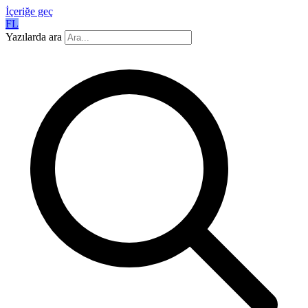
İçeriğe geç
FL
Yazılarda ara