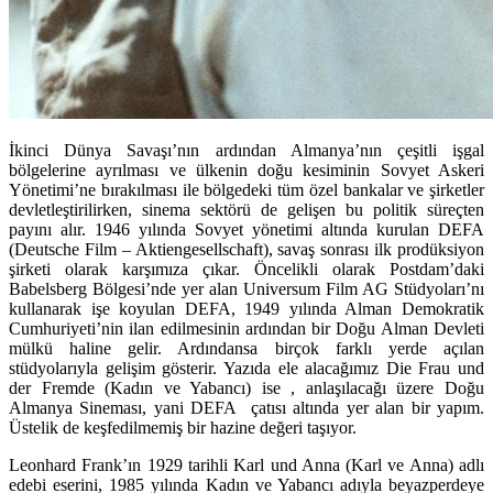
İkinci Dünya Savaşı’nın ardından Almanya’nın çeşitli işgal
bölgelerine ayrılması ve ülkenin doğu kesiminin Sovyet Askeri
Yönetimi’ne bırakılması ile bölgedeki tüm özel bankalar ve şirketler
devletleştirilirken, sinema sektörü de gelişen bu politik süreçten
payını alır. 1946 yılında Sovyet yönetimi altında kurulan DEFA
(Deutsche Film – Aktiengesellschaft), savaş sonrası ilk prodüksiyon
şirketi olarak karşımıza çıkar. Öncelikli olarak Postdam’daki
Babelsberg Bölgesi’nde yer alan Universum Film AG Stüdyoları’nı
kullanarak işe koyulan DEFA, 1949 yılında Alman Demokratik
Cumhuriyeti’nin ilan edilmesinin ardından bir Doğu Alman Devleti
mülkü haline gelir. Ardındansa birçok farklı yerde açılan
stüdyolarıyla gelişim gösterir. Yazıda ele alacağımız Die Frau und
der Fremde (Kadın ve Yabancı) ise , anlaşılacağı üzere Doğu
Almanya Sineması, yani DEFA çatısı altında yer alan bir yapım.
Üstelik de keşfedilmemiş bir hazine değeri taşıyor.
Leonhard Frank’ın 1929 tarihli Karl und Anna (Karl ve Anna) adlı
edebi eserini, 1985 yılında Kadın ve Yabancı adıyla beyazperdeye