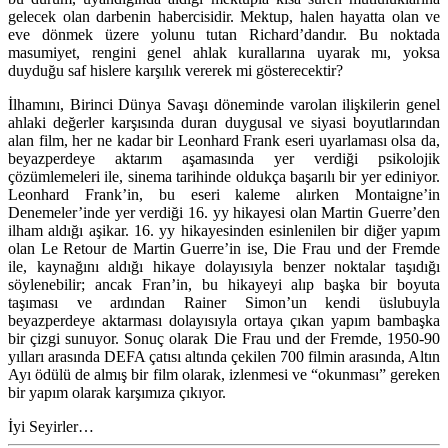
gelecek olan darbenin habercisidir. Mektup, halen hayatta olan ve
eve dönmek üzere yolunu tutan Richard’dandır. Bu noktada
masumiyet, rengini genel ahlak kurallarına uyarak mı, yoksa
duyduğu saf hislere karşılık vererek mi gösterecektir?
İlhamını, Birinci Dünya Savaşı döneminde varolan ilişkilerin genel
ahlaki değerler karşısında duran duygusal ve siyasi boyutlarından
alan film, her ne kadar bir Leonhard Frank eseri uyarlaması olsa da,
beyazperdeye aktarım aşamasında yer verdiği psikolojik
çözümlemeleri ile, sinema tarihinde oldukça başarılı bir yer ediniyor.
Leonhard Frank’in, bu eseri kaleme alırken Montaigne’in
Denemeler’inde yer verdiği 16. yy hikayesi olan Martin Guerre’den
ilham aldığı aşikar. 16. yy hikayesinden esinlenilen bir diğer yapım
olan Le Retour de Martin Guerre’in ise, Die Frau und der Fremde
ile, kaynağını aldığı hikaye dolayısıyla benzer noktalar taşıdığı
söylenebilir; ancak Fran’in, bu hikayeyi alıp başka bir boyuta
taşıması ve ardından Rainer Simon’un kendi üslubuyla
beyazperdeye aktarması dolayısıyla ortaya çıkan yapım bambaşka
bir çizgi sunuyor. Sonuç olarak Die Frau und der Fremde, 1950-90
yılları arasında DEFA çatısı altında çekilen 700 filmin arasında, Altın
Ayı ödülü de almış bir film olarak, izlenmesi ve “okunması” gereken
bir yapım olarak karşımıza çıkıyor.
İyi Seyirler…