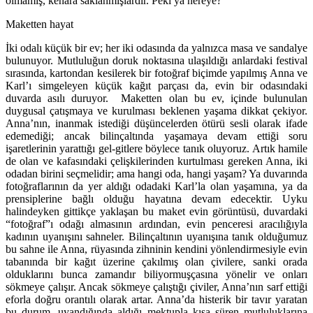
olmamış, kenara saklanmışlardır. Peki ya nereye?
Maketten hayat
İki odalı küçük bir ev; her iki odasında da yalnızca masa ve sandalye
bulunuyor. Mutluluğun doruk noktasına ulaşıldığı anlardaki festival
sırasında, kartondan kesilerek bir fotoğraf biçimde yapılmış Anna ve
Karl’ı simgeleyen küçük kağıt parçası da, evin bir odasındaki
duvarda asılı duruyor. Maketten olan bu ev, içinde bulunulan
duygusal çatışmaya ve kurulması beklenen yaşama dikkat çekiyor.
Anna’nın, inanmak istediği düşüncelerden ötürü sesli olarak ifade
edemediği; ancak bilinçaltında yaşamaya devam ettiği soru
işaretlerinin yarattığı gel-gitlere böylece tanık oluyoruz. Artık hamile
de olan ve kafasındaki çelişkilerinden kurtulması gereken Anna, iki
odadan birini seçmelidir; ama hangi oda, hangi yaşam? Ya duvarında
fotoğraflarının da yer aldığı odadaki Karl’la olan yaşamına, ya da
prensiplerine bağlı olduğu hayatına devam edecektir. Uyku
halindeyken gittikçe yaklaşan bu maket evin görüntüsü, duvardaki
“fotoğraf”ı odağı almasının ardından, evin penceresi aracılığıyla
kadının uyanışını sahneler. Bilinçaltının uyanışına tanık olduğumuz
bu sahne ile Anna, rüyasında zihninin kendini yönlendirmesiyle evin
tabanında bir kağıt üzerine çakılmış olan çivilere, sanki orada
olduklarını bunca zamandır biliyormuşçasına yönelir ve onları
sökmeye çalışır. Ancak sökmeye çalıştığı çiviler, Anna’nın sarf ettiği
eforla doğru orantılı olarak artar. Anna’da histerik bir tavır yaratan
bu durum, uyandığında aldığı mektupla kısa süren mutluluklarına