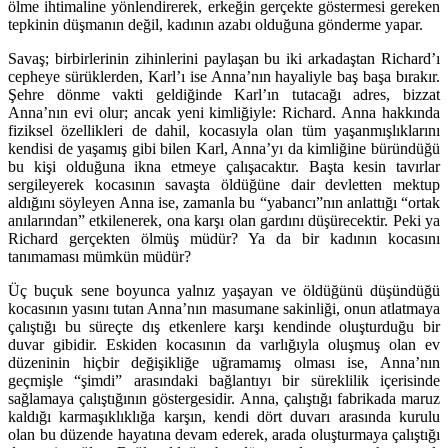
ölme ihtimaline yönlendirerek, erkeğin gerçekte göstermesi gereken
tepkinin düşmanın değil, kadının azabı olduğuna gönderme yapar.
Savaş; birbirlerinin zihinlerini paylaşan bu iki arkadaştan Richard’ı
cepheye sürüklerden, Karl’ı ise Anna’nın hayaliyle baş başa bırakır.
Şehre dönme vakti geldiğinde Karl’ın tutacağı adres, bizzat
Anna’nın evi olur; ancak yeni kimliğiyle: Richard. Anna hakkında
fiziksel özellikleri de dahil, kocasıyla olan tüm yaşanmışlıklarını
kendisi de yaşamış gibi bilen Karl, Anna’yı da kimliğine büründüğü
bu kişi olduğuna ikna etmeye çalışacaktır. Başta kesin tavırlar
sergileyerek kocasının savaşta öldüğüne dair devletten mektup
aldığını söyleyen Anna ise, zamanla bu “yabancı”nın anlattığı “ortak
anılarından” etkilenerek, ona karşı olan gardını düşürecektir. Peki ya
Richard gerçekten ölmüş müdür? Ya da bir kadının kocasını
tanımaması mümkün müdür?
Üç buçuk sene boyunca yalnız yaşayan ve öldüğünü düşündüğü
kocasının yasını tutan Anna’nın masumane sakinliği, onun atlatmaya
çalıştığı bu süreçte dış etkenlere karşı kendinde oluşturduğu bir
duvar gibidir. Eskiden kocasının da varlığıyla oluşmuş olan ev
düzeninin hiçbir değişikliğe uğramamış olması ise, Anna’nın
geçmişle “şimdi” arasındaki bağlantıyı bir süreklilik içerisinde
sağlamaya çalıştığının göstergesidir. Anna, çalıştığı fabrikada maruz
kaldığı karmaşıklıklığa karşın, kendi dört duvarı arasında kurulu
olan bu düzende hayatına devam ederek, arada oluşturmaya çalıştığı