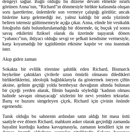
dengeyi sağlar. Bağlı olduğu bu düzene devam etmekte ısrarlı
görünen Anna’nın, “Richard”ın dönmesiyle birlikte kafasında oluşan
soru işaretlerine, ünlemlerle son vermeye çalıştığı görülür; ancak
hislerine karşı gelemediği ise, yalnız kaldığı bir anda yüzünde
beliren istemsiz gülümsemeyle açığa çıkar. Anna, elinde bir vesikalık
fotoğrafın dahi bulundurulamadığı bir dönemde, üç buçuk yıl sonra
savaş etkilerini fiziksel olarak da üzerinde taşıyarak dönen
“yabancı”nın, ihtiyacı olduğu sevgi ve şefkati kendisine vermesiyle,
karşı koyamadığı bir içgüdümün etkisine kapılır ve ona inanmak
ister.
Ak
ıp giden zaman
Sokakta bir evlilik törenine şahitlik eden Richard, Bismarck
heykeline çaktıkları çivilerle uzun ömürlü olmasını diledikleri
birlikteliklerini, ideolojik bağlılıklarıyla da göstermek isteyen çiftin
aksine, gelinin geçtiği yolda bembeyaz duvağının altında bulunan
bir çiçeği yerden alarak, filmin başında söylediği ‘kadının olması
halinde savaşın olmayacağı’ sözlerini bir nevi yeniden tekrarlar.
Barış ve huzuru simgeleyen çiçek, Richard için çivinin önünde
egemendir.
Tanık olduğu bu sahnenin ardından satın aldığı bir masa üstü
saatiyle eve dönen Richard, mahkum asker olarak geçirdiği zamanda
hayalini kurduğu kadına kavuşmasıyla, zamanın kendileri için ne