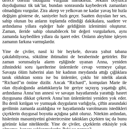
derece önemli olduğunu vurgular niteliktedir. Sekans boyunca
duyduğumuz tik tak’lar, bundan sonrasında kaybedecek zamanları
olmadığını vurgular. Zira akrep ve yelkovan ne kadar yavaş bir hızla
değişim gösterse de, saniyeler hızlı geçer. Saatten duyulan her ses,
sahip olunan bu anların toplamda edindiği dakikalara, saatlere ve
ardındansa yıllara eşdeğer hale geldiğinin izlenimini oluşturur.
Zaman, ileride sahip olunabilecek bir değeri vurgularken, aynı
zamanda kaybedilen yıllara da işaret eder. Onların aleyhine işleyen
zamanın farkına varmışlardır.
Yine de çiviler, nasıl ki bir heykele, duvara yahut tabana
çakılabiliyorsa, sökülme ihtimalini de beraberinde getirirler. Bir
zaman sorunsalıyla alarm eşliğinde uyanan Anna, yeniden
zihnindeki soru işarelterine ünlemlerle cevap vermeye çalışır.
Savaşta ölüm haberini alan bir kadının meydanda attığı çığlıklara
tanık olduktan sonra ise bu ünlemler, çoklu bir nitelik alarak
“Richard”ın önüne dizilir. Ancak “Richard”, komşuları Marie ile
olan diyaloğunda anlattıklarıyla bir geriye sıçrayış yaşattığı gibi,
ardındansa Anna’nın annesi ve savaşın hayatlarında yarattığı hasret
duygusana dikkat çekerek Anna’nın ünlemlerini yeniden yok eder.
Bu denli kırılgan ve yumuşak duyguların varlığıyla, çiftin arasındaki
gerilimin zamanla azaldığına ve hayatlarında varolmasını istedikleri
çiçeklerin duygusal boyutta açtığına şahit oluruz. Nitekim ardından,
hislerinin masumiyetini gösterircesine taktıkları çiçekten taç da bunu
görünür kılar niteliktedir. Yine de çiviler, çiçeklerin etkisiyle yok