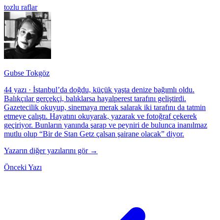
tozlu raflar
Gubse Tokgöz
44 yazı
·
İstanbul’da doğdu, küçük yaşta denize bağımlı oldu.
Balıkçılar gerçekçi, balıklarsa hayalperest tarafını geliştirdi.
Gazetecilik okuyup, sinemaya merak salarak iki tarafını da tatmin
etmeye çalıştı. Hayatını okuyarak, yazarak ve fotoğraf çekerek
geçiriyor. Bunların yanında şarap ve peyniri de bulunca inanılmaz
mutlu olup “Bir de Stan Getz çalsan şairane olacak” diyor.
Yazarın diğer yazılarını gör →
Önceki Yazı