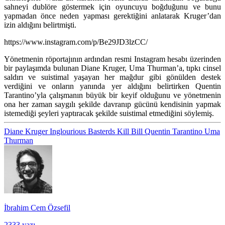
sahneyi dublöre göstermek için oyuncuyu boğduğunu ve bunu
yapmadan önce neden yapması gerektiğini anlatarak Kruger’dan
izin aldığını belirtmişti.
https://www.instagram.com/p/Be29JD3lzCC/
Yönetmenin röportajının ardından resmi Instagram hesabı üzerinden
bir paylaşımda bulunan Diane Kruger, Uma Thurman’a, tıpkı cinsel
saldırı ve suistimal yaşayan her mağdur gibi gönülden destek
verdiğini ve onların yanında yer aldığını belirtirken Quentin
Tarantino’yla çalışmanın büyük bir keyif olduğunu ve yönetmenin
ona her zaman saygılı şekilde davranıp gücünü kendisinin yapmak
istemediği şeyleri yaptıracak şekilde suistimal etmediğini söylemiş.
Diane Kruger
Inglourious Basterds
Kill Bill
Quentin Tarantino
Uma
Thurman
İbrahim Cem Özsefil
2333 yazı