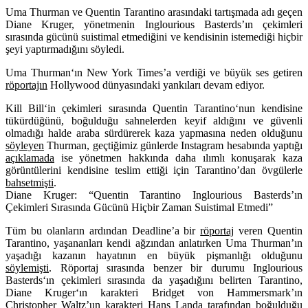
Uma Thurman ve Quentin Tarantino arasındaki tartışmada adı geçen
Diane Kruger, yönetmenin Inglourious Basterds’ın çekimleri
sırasında gücünü suistimal etmediğini ve kendisinin istemediği hiçbir
şeyi yaptırmadığını söyledi.
Uma Thurman
‘ın New York Times’a verdiği ve büyük ses getiren
röportajın
Hollywood dünyasındaki yankıları devam ediyor.
Kill Bill
‘in çekimleri sırasında
Quentin Tarantino
‘nun kendisine
tükürdüğünü, boğulduğu sahnelerden keyif aldığını ve güvenli
olmadığı halde araba sürdürerek kaza yapmasına neden olduğunu
söyleyen
Thurman, geçtiğimiz günlerde Instagram hesabında yaptığı
açıklamada
ise yönetmen hakkında daha ılımlı konuşarak kaza
görüntülerini kendisine teslim ettiği için Tarantino’dan övgülerle
bahsetmişti
.
Diane Kruger: “Quentin Tarantino Inglourious Basterds’ın
Çekimleri Sırasında Gücünü Hiçbir Zaman Suistimal Etmedi”
Tüm bu olanların ardından Deadline’a bir
röportaj
veren Quentin
Tarantino, yaşananları kendi ağzından anlatırken Uma Thurman’ın
yaşadığı kazanın hayatının en büyük pişmanlığı olduğunu
söylemişti
. Röportaj sırasında benzer bir durumu
Inglourious
Basterds
‘ın çekimleri sırasında da yaşadığını belirten Tarantino,
Diane Kruger
‘ın karakteri Bridget von Hammersmark’ın
Christopher Waltz’un karakteri Hans Landa tarafından boğulduğu