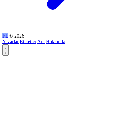
FL
© 2026
Yazarlar
Etiketler
Ara
Hakkında