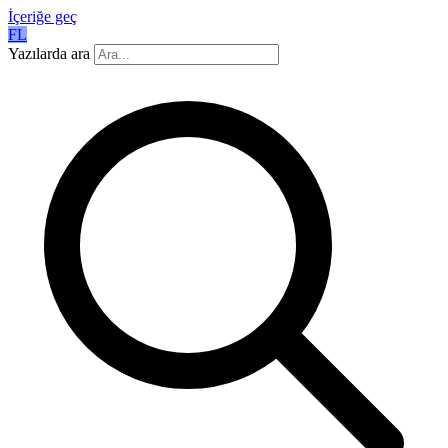
İçeriğe geç
FL
Yazılarda ara