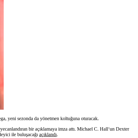
iega, yeni sezonda da yönetmen koltuğuna oturacak.
eyecanlandıran bir açıklamaya imza attı.
Michael C. Hall
‘un Dexter
leyici ile buluşacağı
açıklandı
.