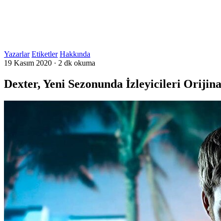
Yazarlar
Etiketler
Hakkında
19 Kasım 2020
·
2 dk okuma
Dexter, Yeni Sezonunda İzleyicileri Orijin