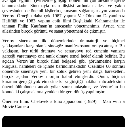
avangart eğilimli çevrelerde giriştiği döneminin çok ötesinde işlerle
tanınmaktadır. Sinemayla olan ilişkisi ardından ailesi ve yakın
çevresinden de önemli kişilerin çıkmasını sağlamıştır aynı zamanda
Vertov. Örneğin daha çok 1987 yapımı Var Olmanın Dayanılmaz
Hafifliği ve 1983 yapımı epik filmi Boşluktaki Kahramanlar ile
tanınan Philip Kaufman’ın amcasıdır yönetmenimiz. Ayrıca yine
ailesinden birçok görüntü ve sanat yönetmeni de çıkmıştır.
Vertov sinemanın ilk dönemlerinde dramaturji ve biçimci
yaklaşımlara karşı olarak sine-göz manifestosunu ortaya atmıştır. Bu
yaklaşım, her türlü dramayı ve senaryoyu red etmenin yanısıra
gerçeği yaratmayıp ona tanık olmayı temel hedef olarak belirler. Bu
açıdan Vertov’un birçok filmi belgesel gibi görünmesine karşın
kurgusal hamleleri de içinde barındırmaktadır. Özellikle 60 sonrası
dönemde sinemaya yeni bir soluk getiren yeni dalga hareketleri,
birçok açıdan Vertov’u orijin kabul etmişlerdir. Onun, biçimci
kuramın gerçeği yok etmesine karşı giriştiği hakikat mücadelesinin
önemi ölümünden ancak yıllar sonra anlaşılmış ve Vertov’un bu
konudaki çalışmalarına yeniden bir geri dönüş yapılmıştır.
Önerilen filmi:
Chelovek s kino-apparatom (1929) – Man with a
Movie Camera