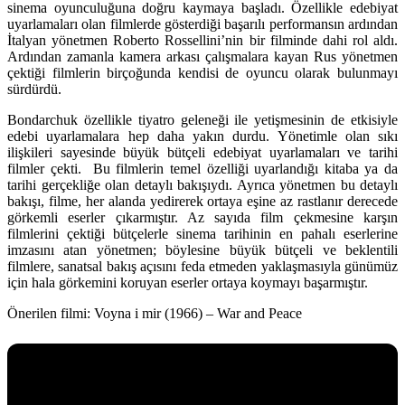
sinema oyunculuğuna doğru kaymaya başladı. Özellikle edebiyat
uyarlamaları olan filmlerde gösterdiği başarılı performansın ardından
İtalyan yönetmen Roberto Rossellini’nin bir filminde dahi rol aldı.
Ardından zamanla kamera arkası çalışmalara kayan Rus yönetmen
çektiği filmlerin birçoğunda kendisi de oyuncu olarak bulunmayı
sürdürdü.
Bondarchuk özellikle tiyatro geleneği ile yetişmesinin de etkisiyle
edebi uyarlamalara hep daha yakın durdu. Yönetimle olan sıkı
ilişkileri sayesinde büyük bütçeli edebiyat uyarlamaları ve tarihi
filmler çekti. Bu filmlerin temel özelliği uyarlandığı kitaba ya da
tarihi gerçekliğe olan detaylı bakışıydı. Ayrıca yönetmen bu detaylı
bakışı, filme, her alanda yedirerek ortaya eşine az rastlanır derecede
görkemli eserler çıkarmıştır. Az sayıda film çekmesine karşın
filmlerini çektiği bütçelerle sinema tarihinin en pahalı eserlerine
imzasını atan yönetmen; böylesine büyük bütçeli ve beklentili
filmlere, sanatsal bakış açısını feda etmeden yaklaşmasıyla günümüz
için hala görkemini koruyan eserler ortaya koymayı başarmıştır.
Önerilen filmi:
Voyna i mir (1966) – War and Peace