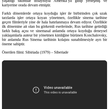
yaşadığı sıkıntılar dolayısıyla Amerika’ya gidip yerleşmiş ve
kariyerine orada devam etmiştir.
Farklı dönemlerde ortaya koyduğu işler ile birbirinden çok uzak
tarzlarda işler ortaya koyan yönetmen, özellikle sinema tarihine
geçen filmleriyle yine de hala hatırlanmaya devam ediyor. Özellikle
ilk dönemine ait olan bu görkemli eserlerinde, Rus tarihine getirdiği
farklı bakış açısı ve sinemasal anlamda ortaya koyduğu deneysel
yaklaşımlarla auteur bir yönetmen kimliğine bürünen Konchalovsky,
bir anlamda Rus Sinema tarihinin kolajını sunabilmesiyle ayrı bir
öneme sahiptir.
Önerilen filmi:
Sibiriada (1979) – Siberiade