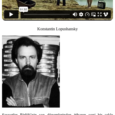
Konstantin Lopushansky
Sovyetler Birliği’nin son dönemlerinden itibaren yeni bir şekle