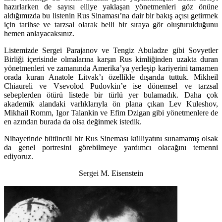
hazırlarken de sayısı elliye yaklaşan yönetmenleri göz önüne
aldığımızda bu listenin Rus Sinaması’na dair bir bakış açısı getirmek
için tarihse ve tarzsal olarak belli bir sıraya gör oluşturulduğunu
hemen anlayacaksınız.
Listemizde Sergei Parajanov ve Tengiz Abuladze gibi Sovyetler
Birliği içerisinde olmalarına karşın Rus kimliğinden uzakta duran
yönetmenleri ve zamanında Amerika’ya yerleşip kariyerini tamamen
orada kuran Anatole Litvak’ı özellikle dışarıda tuttuk. Mikheil
Chiaureli ve Vsevolod Pudovkin’e ise dönemsel ve tarzsal
sebeplerden ötürü listede bir türlü yer bulamadık. Daha çok
akademik alandaki varlıklarıyla ön plana çıkan Lev Kuleshov,
Mikhail Romm, Igor Talankin ve Efim Dzigan gibi yönetmenlere de
en azından burada da olsa değinmek istedik.
Nihayetinde bütüncül bir Rus Sineması külliyatını sunamamış olsak
da genel portresini görebilmeye yardımcı olacağını temenni
ediyoruz.
Sergei M. Eisenstein