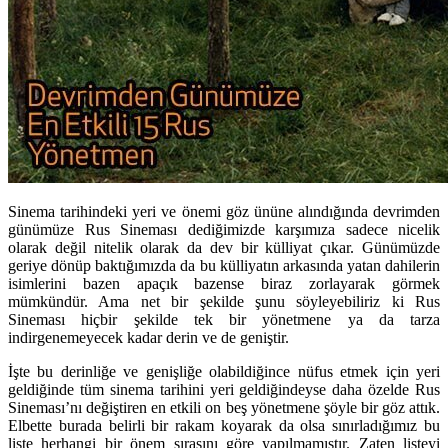
Sinema tarihindeki yeri ve önemi göz ününe alındığında devrimden
günümüze Rus Sineması dediğimizde karşımıza sadece nicelik
olarak değil nitelik olarak da dev bir külliyat çıkar. Günümüzde
geriye dönüp baktığımızda da bu külliyatın arkasında yatan dahilerin
isimlerini bazen apaçık bazense biraz zorlayarak görmek
mümkündür. Ama net bir şekilde şunu söyleyebiliriz ki Rus
Sineması hiçbir şekilde tek bir yönetmene ya da tarza
indirgenemeyecek kadar derin ve de geniştir.
İşte bu derinliğe ve genişliğe olabildiğince nüfus etmek için yeri
geldiğinde tüm sinema tarihini yeri geldiğindeyse daha özelde Rus
Sineması’nı değiştiren en etkili on beş yönetmene şöyle bir göz attık.
Elbette burada belirli bir rakam koyarak da olsa sınırladığımız bu
liste herhangi bir önem sırasını göre yapılmamıştır. Zaten listeyi