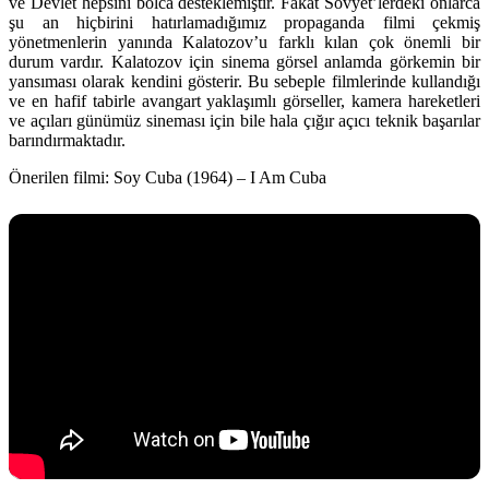
ve Devlet hepsini bolca desteklemiştir. Fakat Sovyet’lerdeki onlarca
şu an hiçbirini hatırlamadığımız propaganda filmi çekmiş
yönetmenlerin yanında Kalatozov’u farklı kılan çok önemli bir
durum vardır. Kalatozov için sinema görsel anlamda görkemin bir
yansıması olarak kendini gösterir. Bu sebeple filmlerinde kullandığı
ve en hafif tabirle avangart yaklaşımlı görseller, kamera hareketleri
ve açıları günümüz sineması için bile hala çığır açıcı teknik başarılar
barındırmaktadır.
Önerilen filmi:
Soy Cuba (1964) – I Am Cuba