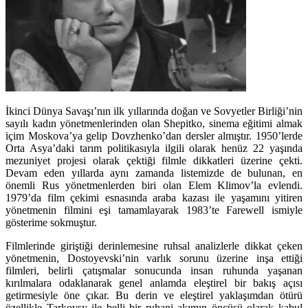
İkinci Dünya Savaşı’nın ilk yıllarında doğan ve Sovyetler Birliği’nin
sayılı kadın yönetmenlerinden olan Shepitko, sinema eğitimi almak
içim Moskova’ya gelip Dovzhenko’dan dersler almıştır. 1950’lerde
Orta Asya’daki tarım politikasıyla ilgili olarak henüz 22 yaşında
mezuniyet projesi olarak çektiği filmle dikkatleri üzerine çekti.
Devam eden yıllarda aynı zamanda listemizde de bulunan, en
önemli Rus yönetmenlerden biri olan Elem Klimov’la evlendi.
1979’da film çekimi esnasında araba kazası ile yaşamını yitiren
yönetmenin filmini eşi tamamlayarak 1983’te Farewell ismiyle
gösterime sokmuştur.
Filmlerinde giriştiği derinlemesine ruhsal analizlerle dikkat çeken
yönetmenin, Dostoyevski’nin varlık sorunu üzerine inşa ettiği
filmleri, belirli çatışmalar sonucunda insan ruhunda yaşanan
kırılmalara odaklanarak genel anlamda eleştirel bir bakış açısı
getirmesiyle öne çıkar. Bu derin ve eleştirel yaklaşımdan ötürü
özellikle Tarkovsy ile belli bir ruhani akımın öncüsü olarak kabul