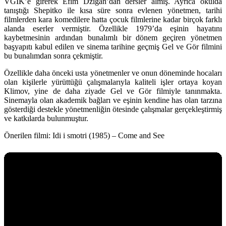
VGIK’e girerek Efim Dzigan’dan dersler almış. Ayrıca okulda
tanıştığı Shepitko ile kısa süre sonra evlenen yönetmen, tarihi
filmlerden kara komedilere hatta çocuk filmlerine kadar birçok farklı
alanda eserler vermiştir. Özellikle 1979’da eşinin hayatını
kaybetmesinin ardından bunalımlı bir dönem geçiren yönetmen
başyapıtı kabul edilen ve sinema tarihine geçmiş Gel ve Gör filmini
bu bunalımdan sonra çekmiştir.
Özellikle daha önceki usta yönetmenler ve onun döneminde hocaları
olan kişilerle yürüttüğü çalışmalarıyla kaliteli işler ortaya koyan
Klimov, yine de daha ziyade Gel ve Gör filmiyle tanınmakta.
Sinemayla olan akademik bağları ve eşinin kendine has olan tarzına
gösterdiği destekle yönetmenliğin ötesinde çalışmalar gerçekleştirmiş
ve katkılarda bulunmuştur.
Önerilen filmi:
Idi i smotri (1985) – Come and See