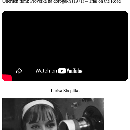
Önerilen filmi:
Proverka na dorogakh (1971) – Trial on the Road
Larisa Shepitko