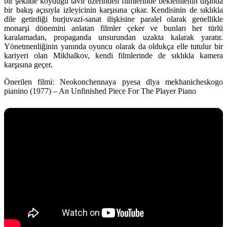
bir şekilde koyduğu tavır üzerinden filmlerinde beklenilenin dışında
bir bakış açısıyla izleyicinin karşısına çıkar. Kendisinin de sıklıkla
dile getirdiği burjuvazi-sanat ilişkisine paralel olarak genellikle
monarşi dönemini anlatan filmler çeker ve bunları her türlü
karalamadan, propaganda unsurundan uzakta kalarak yaratır.
Yönetmenliğinin yanında oyuncu olarak da oldukça elle tutulur bir
kariyeri olan Mikhalkov, kendi filmlerinde de sıklıkla kamera
karşısına geçer.
Önerilen filmi:
Neokonchennaya pyesa dlya mekhanicheskogo
pianino (1977) – An Unfinished Piece For The Player Piano