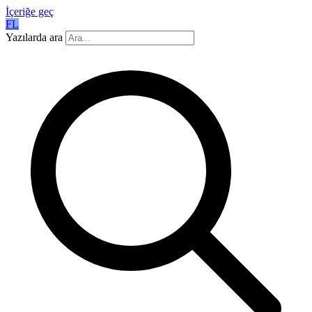
İçeriğe geç
FL
Yazılarda ara