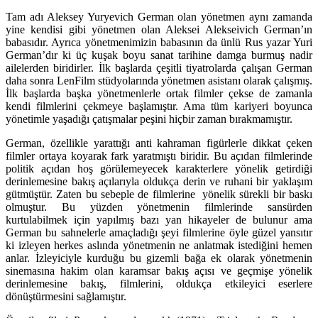
Tam adı Aleksey Yuryevich German olan yönetmen aynı zamanda
yine kendisi gibi yönetmen olan Aleksei Alekseivich German’ın
babasıdır. Ayrıca yönetmenimizin babasının da ünlü Rus yazar Yuri
German’dır ki üç kuşak boyu sanat tarihine damga burmuş nadir
ailelerden biridirler. İlk başlarda çeşitli tiyatrolarda çalışan German
daha sonra LenFilm stüdyolarında yönetmen asistanı olarak çalışmış.
İlk başlarda başka yönetmenlerle ortak filmler çekse de zamanla
kendi filmlerini çekmeye başlamıştır. Ama tüm kariyeri boyunca
yönetimle yaşadığı çatışmalar peşini hiçbir zaman bırakmamıştır.
German, özellikle yarattığı anti kahraman figürlerle dikkat çeken
filmler ortaya koyarak fark yaratmıştı biridir. Bu açıdan filmlerinde
politik açıdan hoş görülemeyecek karakterlere yönelik getirdiği
derinlemesine bakış açılarıyla oldukça derin ve ruhani bir yaklaşım
gütmüştür. Zaten bu sebeple de filmlerine yönelik sürekli bir baskı
olmuştur. Bu yüzden yönetmenin filmlerinde sansürden
kurtulabilmek için yapılmış bazı yan hikayeler de bulunur ama
German bu sahnelerle amaçladığı şeyi filmlerine öyle güzel yansıtır
ki izleyen herkes aslında yönetmenin ne anlatmak istediğini hemen
anlar. İzleyiciyle kurduğu bu gizemli bağa ek olarak yönetmenin
sinemasına hakim olan karamsar bakış açısı ve geçmişe yönelik
derinlemesine bakış, filmlerini, oldukça etkileyici eserlere
dönüştürmesini sağlamıştır.