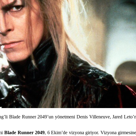
’li Blade Runner 2049’un yönetmeni Denis Villeneuve, Jared Leto’nun 
lmi
Blade Runner 2049
, 6 Ekim’de vizyona giriyor. Vizyona girmesine