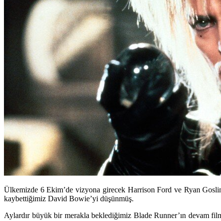
Ülkemizde 6 Ekim’de vizyona girecek Harrison Ford ve Ryan Gosling
kaybettiğimiz David Bowie’yi düşünmüş.
Aylardır büyük bir merakla beklediğimiz Blade Runner’ın devam fi