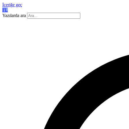
İçeriğe geç
FL
Yazılarda ara