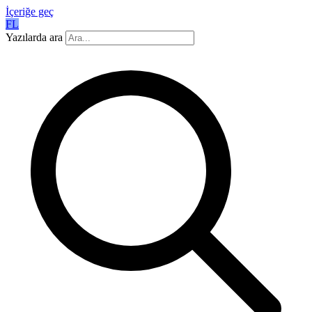
İçeriğe geç
FL
Yazılarda ara