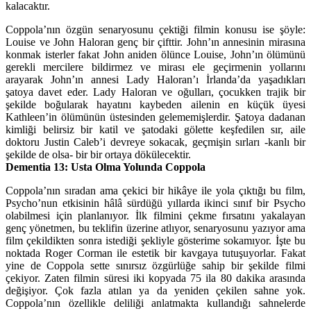
kalacaktır.
Coppola’nın özgün senaryosunu çektiği filmin konusu ise şöyle:
Louise ve John Haloran genç bir çifttir. John’ın annesinin mirasına
konmak isterler fakat John aniden ölünce Louise, John’ın ölümünü
gerekli mercilere bildirmez ve mirası ele geçirmenin yollarını
arayarak John’ın annesi Lady Haloran’ı İrlanda’da yaşadıkları
şatoya davet eder. Lady Haloran ve oğulları, çocukken trajik bir
şekilde boğularak hayatını kaybeden ailenin en küçük üyesi
Kathleen’in ölümünün üstesinden gelememişlerdir. Şatoya dadanan
kimliği belirsiz bir katil ve şatodaki gölette keşfedilen sır, aile
doktoru Justin Caleb’i devreye sokacak, geçmişin sırları -kanlı bir
şekilde de olsa- bir bir ortaya dökülecektir.
Dementia 13: Usta Olma Yolunda Coppola
Coppola’nın sıradan ama çekici bir hikâye ile yola çıktığı bu film,
Psycho’nun etkisinin hâlâ sürdüğü yıllarda ikinci sınıf bir Psycho
olabilmesi için planlanıyor. İlk filmini çekme fırsatını yakalayan
genç yönetmen, bu teklifin üzerine atlıyor, senaryosunu yazıyor ama
film çekildikten sonra istediği şekliyle gösterime sokamıyor. İşte bu
noktada Roger Corman ile estetik bir kavgaya tutuşuyorlar. Fakat
yine de Coppola sette sınırsız özgürlüğe sahip bir şekilde filmi
çekiyor. Zaten filmin süresi iki kopyada 75 ila 80 dakika arasında
değişiyor. Çok fazla atılan ya da yeniden çekilen sahne yok.
Coppola’nın özellikle deliliği anlatmakta kullandığı sahnelerde