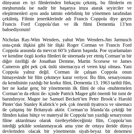
dünyanın en iyi filmlerinden birkaçını çekmiş, bu filmlerin en
meşhurunda ise nadir bir başarıya imza atarak seyirciler ve
eleştirmenleri aynı anda tatmin edebilmiş bir yönetmen tarafından
çekilmiş. Filmin jeneriklerinde adı Francis Coppola diye geçen
Francis Ford Coppola’dan ve ilk filmi Dementia 13’ten
bahsediyorum!
Nicholas Ray-Wim Wenders, yahut Wim Wenders-Jim Jarmusch
usta-çırak ilişkisi gibi bir ilişki Roger Corman ve Francis Ford
Coppola arasında da mevcut 60’lı yılların başında. Poe uyarlamaları
ve kendine özgü korku filmleri ile sinemada yer etmiş Corman’ın bir
diğer özelliği de Jonathan Demme, Martin Scorsese ve James
Cameron gibi pek çok ünlü sinemacıya el veren kişi olması. Yani
Coppola yalnız değil. Corman ile çalışan Coppola onun
himayesinde bir film çekmeye karar veriyor. Bu film, senaryosunu
da kendisinin yazdığı bir korku filmi, Dementia 13. 1963 tarihli film,
her ne kadar genç bir yönetmenin ilk filmi de olsa -muhtemelen
Corman’ın da etkisi ile- içinde Patrick Magee gibi önemli bir ismi de
barındırıyor. Magee ise Samuel Beckett’ten Peter Brook’a Harold
Pinter’dan Stanley Kubrick’e pek çok önemli tiyatrocu ve sinemacı
ile çalışmış bir Britanyalı aktör. Corman’ın İrlanda’da çektiği bir
filmden kalan bütçe ve materyal ile Coppola’nın yazdığı senaryonun
filme aktarılması olarak özetleyebileceğimiz film, Coppola’nın
istediği şekilde sonlanmayacak ama yine de ortaya ileride dünya
devlerinden olacak bir yönetmenin siyah-beyaz bir denemesi