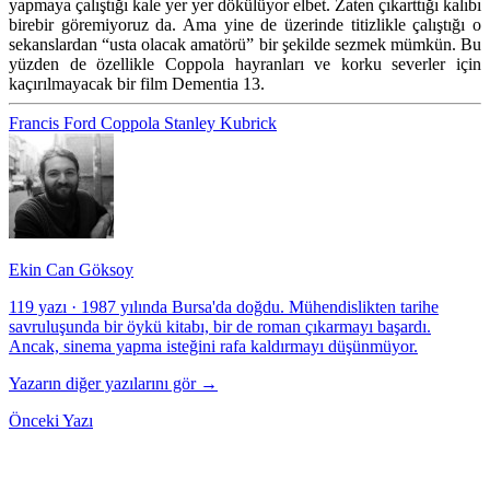
yapmaya çalıştığı kale yer yer dökülüyor elbet. Zaten çıkarttığı kalıbı
birebir göremiyoruz da. Ama yine de üzerinde titizlikle çalıştığı o
sekanslardan “usta olacak amatörü” bir şekilde sezmek mümkün. Bu
yüzden de özellikle Coppola hayranları ve korku severler için
kaçırılmayacak bir film Dementia 13.
Francis Ford Coppola
Stanley Kubrick
Ekin Can Göksoy
119 yazı
·
1987 yılında Bursa'da doğdu. Mühendislikten tarihe
savruluşunda bir öykü kitabı, bir de roman çıkarmayı başardı.
Ancak, sinema yapma isteğini rafa kaldırmayı düşünmüyor.
Yazarın diğer yazılarını gör →
Önceki Yazı