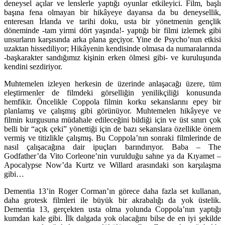
deneysel açılar ve lenslerle yaptığı oyunlar etkileyici. Film, başlı
başına fena olmayan bir hikâyeye dayansa da bu deneysellik,
enteresan İrlanda ve tarihi doku, usta bir yönetmenin gençlik
döneminde -tam yirmi dört yaşında!- yaptığı bir filmi izlemek gibi
unsurların karşısında arka plana geçiyor. Yine de Psycho’nun etkisi
uzaktan hissediliyor; Hikâyenin kendisinde olmasa da numaralarında
-başkarakter sandığımız kişinin erken ölmesi gibi- ve kuruluşunda
kendini sezdiriyor.
Muhtemelen izleyen herkesin de üzerinde anlaşacağı üzere, tüm
eleştirmenler de filmdeki görselliğin yenilikçiliği konusunda
hemfikir. Öncelikle Coppola filmin korku sekanslarını epey bir
planlamış ve çalışmış gibi görünüyor. Muhtemelen hikâyeye ve
filmin kurgusuna müdahale edileceğini bildiği için ve üst sınırı çok
belli bir “açık çeki” yönettiği için de bazı sekanslara özellikle önem
vermiş ve titizlikle çalışmış. Bu Coppola’nın sonraki filmlerinde de
nasıl çalışacağına dair ipuçları barındırıyor. Baba – The
Godfather’da Vito Corleone’nin vurulduğu sahne ya da Kıyamet –
Apocalypse Now’da Kurtz ve Willard arasındaki son karşılaşma
gibi…
Dementia 13’in Roger Corman’ın görece daha fazla set kullanan,
daha grotesk filmleri ile büyük bir akrabalığı da yok üstelik.
Dementia 13, gerçekten usta olma yolunda Coppola’nın yaptığı
kumdan kale gibi. İlk dalgada yok olacağını bilse de en iyi şekilde