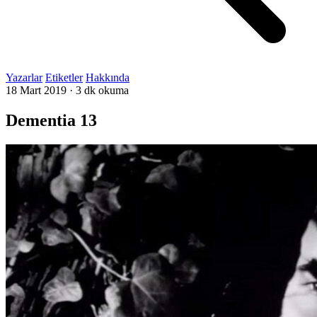
Yazarlar
Etiketler
Hakkında
18 Mart 2019
·
3 dk okuma
Dementia 13