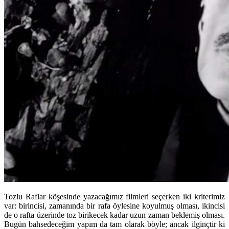
Tozlu Raflar köşesinde yazacağımız filmleri seçerken iki kriterimiz
var: birincisi, zamanında bir rafa öylesine koyulmuş olması, ikincisi
de o rafta üzerinde toz birikecek kadar uzun zaman beklemiş olması.
Bugün bahsedeceğim yapım da tam olarak böyle; ancak ilginçtir ki