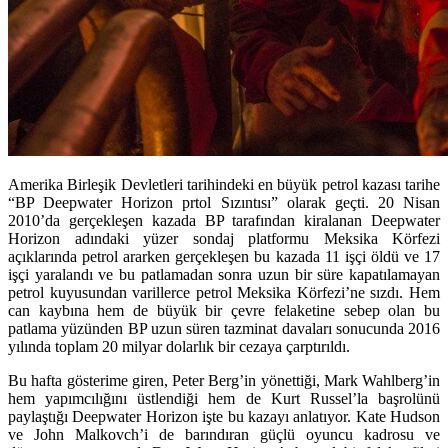
Amerika Birleşik Devletleri tarihindeki en büyük petrol kazası tarihe
“BP Deepwater Horizon prtol Sızıntısı” olarak geçti. 20 Nisan
2010’da gerçekleşen kazada BP tarafından kiralanan Deepwater
Horizon adındaki yüzer sondaj platformu Meksika Körfezi
açıklarında petrol ararken gerçekleşen bu kazada 11 işçi öldü ve 17
işçi yaralandı ve bu patlamadan sonra uzun bir süre kapatılamayan
petrol kuyusundan varillerce petrol Meksika Körfezi’ne sızdı. Hem
can kaybına hem de büyük bir çevre felaketine sebep olan bu
patlama yüzünden BP uzun süren tazminat davaları sonucunda 2016
yılında toplam 20 milyar dolarlık bir cezaya çarptırıldı.
Bu hafta gösterime giren, Peter Berg’in yönettiği, Mark Wahlberg’in
hem yapımcılığını üstlendiği hem de Kurt Russel’la başrolünü
paylaştığı Deepwater Horizon işte bu kazayı anlatıyor. Kate Hudson
ve John Malkovch’i de barındıran güçlü oyuncu kadrosu ve