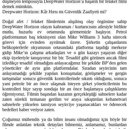
düşmeyen temposuyla DeepWater Horizon’a başarılı bir felaket filmi
demek mümkün.
Deepwater Horizon: Kâr Hırsı mı Güvenlik Zaafiyeti mi?
Doğal afet / felaket filmlerinin alışılmış olay örgüsüne sahip
DeepWater Horizon olayın kahraman / kurtarıcısını ailesiyle birlikte
mutlu, huzurlu ev ortamında görmemizle başlıyor. Petrol
platformunun baş teknisyeni olan Mike Williams 3 hafta sürecek
görevi için evinden ayrılmak üzere. Şirketin çalışanlarını
helikopterlerle okyanusun ortasındaki platforma taşıdığı merkeze
gidip Mike’ın çalışma arkadaşları ve o gün kazayı yaşayan diğer
ekip üyeleriyle tanışıyoruz bir bir. Tesadüf gibi görünen ancak filmi
izledikçe tesadüf olmadığını anlayacağımız bir şekilde BP’den gelen
yöneticiler de aynı gün platformdalar. Sıradan seyircinin tam
anlayamadığı şekilde yapılan konuşmalar, görüşmeler ve gergin
tartışmalar sonucu güvenlik kontrollerinde sıkıntı olduğunu, sonuca
yani petrole bir an önce ulaşmak isteyen şirket yöneticilerinin bu
kontrolleri hiçe sayıp sondaja bir an önce başlamaya çalıştıklarını
öğreniyoruz. Filmin başından kazanın gerçekleştiği sahnelere kadar
zaten sürekli tırmanan gerilim ve araya sıkıştırılan kehanetvari
sahnelerle yükselen tansiyon seyirciye yaşanacakları ve ödenecek
bedelleri haber veriyor zaten.
Çoğumuz mühendis ya da bilim insanı olmadığımız için böyle bir
filmde anlatılan teknik detayları bilmemiz, anlamamız, bunlardan