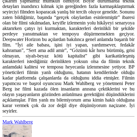
çıkarım yapmamız mümkün olmuyor. Böyle durumlarda teknik
detayları inandırıcı kılmak için gereğinden fazla karmaşıklaştırmak
seyirciyi filmden koparacak yanlış bir tercih oluyor genelde. Sonunu
zaten bildiğimiz, başında “gerçek olaylardan esinlenmiştir” ibaresi
olan bir filmi sıkılmadan, keyifle izlemenin yolu hikâyeyi senaryoya
aktarırken çatıyı iyi kurmaktan, karakterleri derinlikli bir şekilde
perdeye yansıtmaktan ve tempoyu düşürmemekten geçiyor.
Deepwater Horizon bu açılardan bakılınca genel anlamda başarılı bir
film. “İyi aile babası, işini iyi yapan, yardımsever, fedakâr
kahraman”, “Sert ama adil amir”, “Gözünü kâr hırsı bürümüş, grisi
olmayan, siyah-beyaz kötü kapitalist” gibi karikatürleşmiş
karakterleri istediğimiz derinlikten yoksun olsa da filmin teknik
anlamdaki kalitesi ve temposu heyecanla izlenmesine yetiyor. BP
yöneticileri filmin yanlı olduğunu, hatanın kendilerinde olduğu
kadar platformda çalışanlarda da olduğunu iddia etmişler. Filmin
yapımcısı ve başrol oyuncusu Mark Wahlberg ve yönetmeni Peter
Berg ise filmi kazada ölen insanların anısına çektiklerini ve bu
olayın yaşayanların gözünden anlatılması gerektiğini düşündüklerini
açıklamışlar. Film yanlı mı bilemiyorum ama kimin haklı olduğuna
karar vermek çok da zor değil diye düşünüyorum naçizane. İyi
seyirler.
Mark Wahlberg