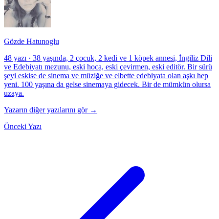
Gözde Hatunoglu
48 yazı
·
38 yaşında, 2 çocuk, 2 kedi ve 1 köpek annesi, İngiliz Dili
ve Edebiyatı mezunu, eski hoca, eski çevirmen, eski editör. Bir sürü
şeyi eskise de sinema ve müziğe ve elbette edebiyata olan aşkı hep
yeni. 100 yaşına da gelse sinemaya gidecek. Bir de mümkün olursa
uzaya.
Yazarın diğer yazılarını gör →
Önceki Yazı