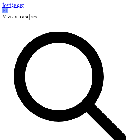
İçeriğe geç
FL
Yazılarda ara