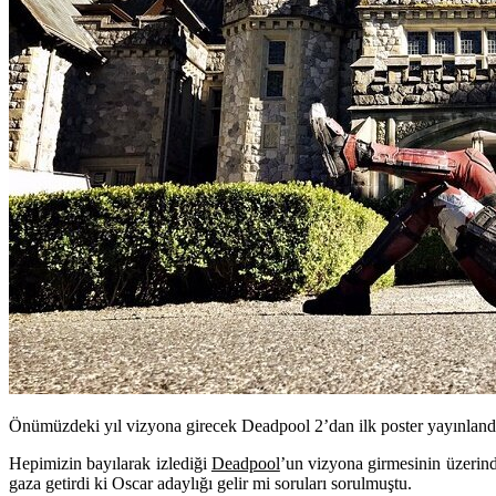
Önümüzdeki yıl vizyona girecek Deadpool 2’dan ilk poster yayınland
Hepimizin bayılarak izlediği
Deadpool
’un vizyona girmesinin üzerinde
gaza getirdi ki Oscar adaylığı gelir mi soruları sorulmuştu.