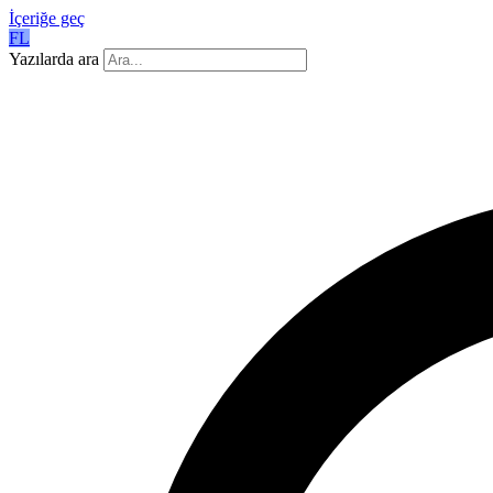
İçeriğe geç
FL
Yazılarda ara