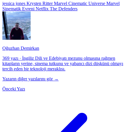
jessica jones
Krysten Ritter
Marvel Cinematic Universe
Marvel
Sinematik Evreni
Netflix
The Defenders
Oğuzhan Demirkan
369 yazı
·
İngiliz Dili ve Edebiyatı mezunu olmasına rağmen
kitapların yerine, sinema tutkunu ve yabancı dizi düşkünü olmayı
tercih eden bir teknoloji meraklısı.
Yazarın diğer yazılarını gör →
Önceki Yazı