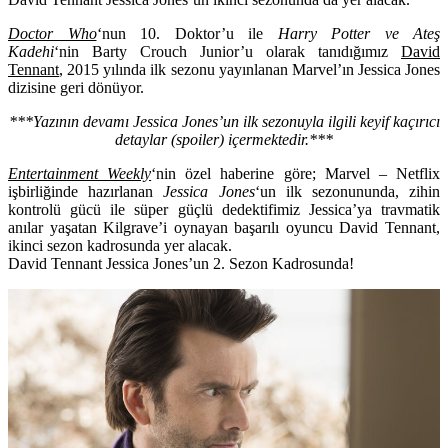
Doctor Who
‘nun 10. Doktor’u ile
Harry Potter ve Ateş
Kadehi
‘nin Barty Crouch Junior’u olarak tanıdığımız
David
Tennant
, 2015 yılında ilk sezonu yayınlanan Marvel’ın Jessica Jones
dizisine geri dönüyor.
***Yazının devamı Jessica Jones’un ilk sezonuyla ilgili keyif kaçırıcı
detaylar (spoiler) içermektedir.***
Entertainment Weekly
‘nin özel haberine göre; Marvel – Netflix
işbirliğinde hazırlanan
Jessica Jones
‘un ilk sezonununda, zihin
kontrolü gücü ile süper güçlü dedektifimiz Jessica’ya travmatik
anılar yaşatan Kilgrave’i oynayan başarılı oyuncu
David Tennant
,
ikinci sezon kadrosunda yer alacak.
David Tennant Jessica Jones’un 2. Sezon Kadrosunda!