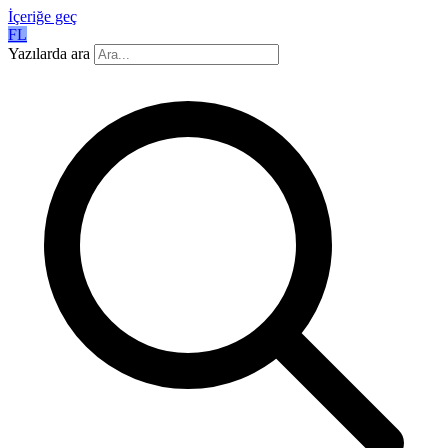
İçeriğe geç
FL
Yazılarda ara