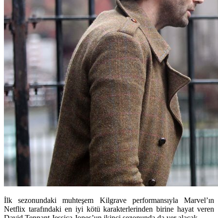
İlk sezonundaki muhteşem Kilgrave performansıyla Marvel’ın
Netflix tarafındaki en iyi kötü karakterlerinden birine hayat veren
David Tennant Jessica Jones’un ikinci sezonunda da yer alacak.