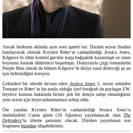
Ancak herkesin aklında aynı soru işareti var. Dizinin sezon finalini
hatırlayacak olursak
Krysten Ritter
‘ın canlandırdığı Jessica Jones,
Kilgrave’in zihin kontrol gücüne karşı bağışıklık kazanmıştı ve onun
boynunu kırarak öldürmeyi başarmıştı. Dolayısıyla çizgi romanlarda
Purple Man olarak da bilinen Kilgrave’in diziye nasıl döneceği şu an
için belirsizliğini koruyor.
Çekimleri bir süredir devam eden
Jessica Jones
2. sezon setinden
Tennant ve Ritter’ın bir arada olduğu özel fotoğrafı da paylaşan
EW
,
böylece konusu hakkında henüz pek bir detaya sahip olmadığımız
yeni sezon için heyecanlanmamıza sebep oldu.
Öte yandan
Krysten Ritter
‘ın canlandırdığı Jessica Jones’u
önümüzdeki Cuma günü (18 Ağustos) yayınlanacak olan
The
Defenders
‘ta izleme şansımız olacak. Diziden yayınlanan son
fragmana
buradan
ulaşabilirsiniz.