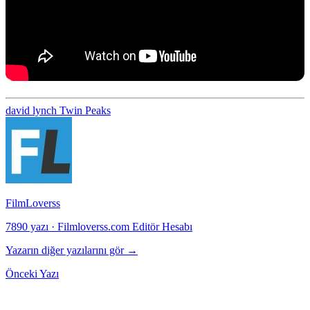
david lynch
Twin Peaks
FilmLoverss
7890 yazı
·
Filmloverss.com Editör Hesabı
Yazarın diğer yazılarını gör →
Önceki Yazı