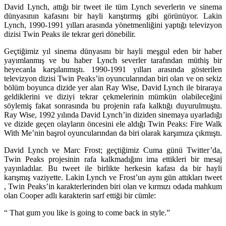
David Lynch, attığı bir tweet ile tüm Lynch severlerin ve sinema
dünyasının kafasını bir hayli karıştırmış gibi görünüyor. Lakin
Lynch, 1990-1991 yılları arasında yönetmenliğini yaptığı televizyon
dizisi Twin Peaks ile tekrar geri dönebilir.
Geçtiğimiz yıl sinema dünyasını bir hayli meşgul eden bir haber
yayımlanmış ve bu haber Lynch severler tarafından müthiş bir
heyecanla karşılanmıştı. 1990-1991 yılları arasında gösterilen
televizyon dizisi
Twin Peaks
’in oyuncularından biri olan ve on sekiz
bölüm boyunca dizide yer alan
Ray Wise
,
David Lynch
ile biraraya
geldiklerini ve diziyi tekrar çekmelerinin mümkün olabileceğini
söylemiş fakat sonrasında bu projenin rafa kalktığı duyurulmuştu.
Ray Wise
, 1992 yılında
David Lynch
’in diziden sinemaya uyarladığı
ve dizide geçen olayların öncesini ele aldığı
Twin Peaks: Fire Walk
With Me
’nin başrol oyuncularından da biri olarak karşımıza çıkmıştı.
David Lynch
ve
Marc Frost;
geçtiğimiz Cuma günü Twitter’da,
Twin Peaks
projesinin rafa kalkmadığını ima ettikleri bir mesaj
yayınladılar. Bu tweet ile birlikte herkesin kafası da bir hayli
karışmış vaziyette. Lakin
Lynch
ve
Frost
’un aynı gün attıkları tweet
,
Twin Peaks
’in karakterlerinden biri olan ve kırmızı odada mahkum
olan Cooper adlı karakterin sarf ettiği bir cümle:
“ That gum you like is going to come back in style.”