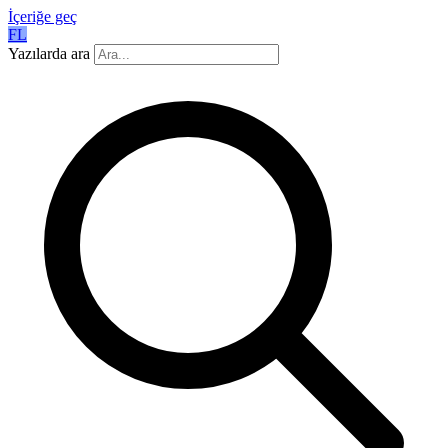
İçeriğe geç
FL
Yazılarda ara