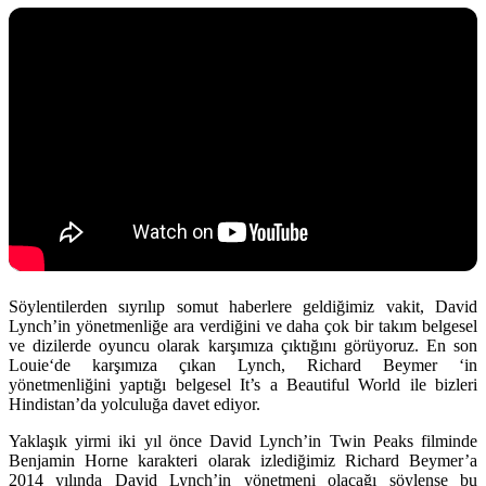
Söylentilerden sıyrılıp somut haberlere geldiğimiz vakit,
David
Lynch’
in yönetmenliğe ara verdiğini ve daha çok bir takım belgesel
ve dizilerde oyuncu olarak karşımıza çıktığını görüyoruz. En son
Louie
‘de karşımıza çıkan
Lynch
,
Richard Beymer
‘in
yönetmenliğini yaptığı belgesel
It’s a Beautiful World
ile bizleri
Hindistan’da yolculuğa davet ediyor.
Yaklaşık yirmi iki yıl önce
David Lynch
’in
Twin Peaks
filminde
Benjamin Horne karakteri olarak izlediğimiz
Richard Beymer’
a
2014 yılında
David Lynch
’in yönetmeni olacağı söylense bu