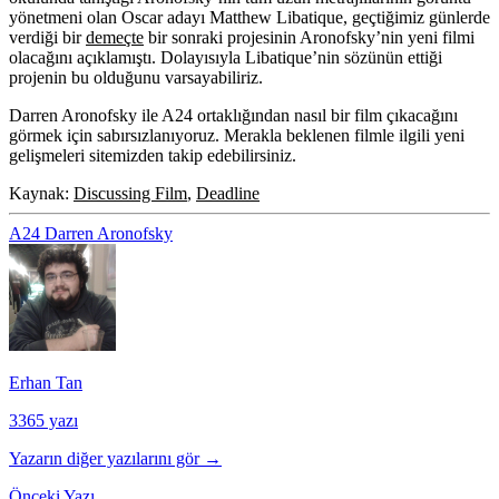
yönetmeni olan Oscar adayı
Matthew Libatique
, geçtiğimiz günlerde
verdiği bir
demeçte
bir sonraki projesinin Aronofsky’nin yeni filmi
olacağını açıklamıştı. Dolayısıyla Libatique’nin sözünün ettiği
projenin bu olduğunu varsayabiliriz.
Darren Aronofsky ile A24 ortaklığından nasıl bir film çıkacağını
görmek için sabırsızlanıyoruz. Merakla beklenen filmle ilgili yeni
gelişmeleri sitemizden takip edebilirsiniz.
Kaynak:
Discussing Film
,
Deadline
A24
Darren Aronofsky
Erhan Tan
3365 yazı
Yazarın diğer yazılarını gör →
Önceki Yazı