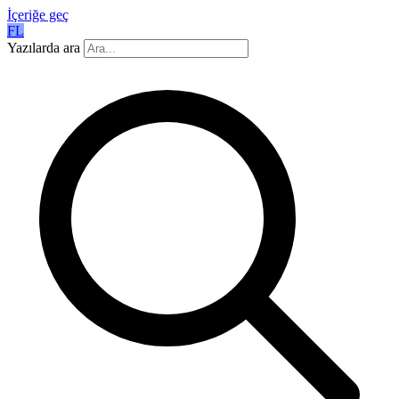
İçeriğe geç
FL
Yazılarda ara