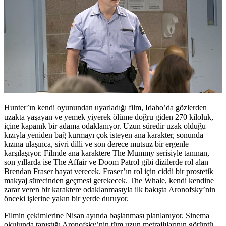
Hunter’ın kendi oyunundan uyarladığı film, Idaho’da gözlerden
uzakta yaşayan ve yemek yiyerek ölüme doğru giden 270 kiloluk,
içine kapanık bir adama odaklanıyor. Uzun süredir uzak olduğu
kızıyla yeniden bağ kurmayı çok isteyen ana karakter, sonunda
kızına ulaşınca, sivri dilli ve son derece mutsuz bir ergenle
karşılaşıyor. Filmde ana karaktere The Mummy serisiyle tanınan,
son yıllarda ise The Affair ve Doom Patrol gibi dizilerde rol alan
Brendan Fraser
hayat verecek. Fraser’ın rol için ciddi bir prostetik
makyaj sürecinden geçmesi gerekecek. The Whale, kendi kendine
zarar veren bir karaktere odaklanmasıyla ilk bakışta Aronofsky’nin
önceki işlerine yakın bir yerde duruyor.
Filmin çekimlerine Nisan ayında başlanması planlanıyor. Sinema
okulunda tanıştığı Aronofsky’nin tüm uzun metrajlılarının görüntü