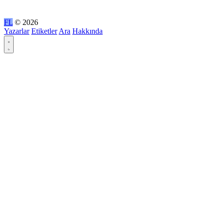
FL
© 2026
Yazarlar
Etiketler
Ara
Hakkında