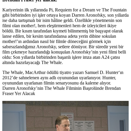
Kariyerinin ilk yıllarında Pi, Requiem for a Dream ve The Fountain
gibi birbirinden iyi işler ortaya koyan
Darren Aronofsky
, son yıllarda
ise daha tartışmalı bir isim hâline geldi. Özellikle yönetmenin son
filmi olan mother!, hem eleştirmenleri hem de izleyicileri ikiye
böldü. Bir kısım tarafından kıymeti bilinmemiş bir başyapıt olarak
lanse edilen, bir kesim tarafındansa adeta yerin dibine sokulan
mother!’ın ardından nasıl bir filmle döneceğini görmek için
sabırsızlandığımız Aronofsky, setlere dönüyor. Bir süredir yeni bir
film çekmeye hazırlandığı konuşulan Aronofsky’nin yeni filmi belli
oldu: Son yıllarda birbirinden başarılı işlere imza atan
A24
çatısı
altında hazırlayacağı
The Whale
.
The Whale, MacArthur ödüllü tiyatro yazarı
Samuel D. Hunter
‘ın
2012’de sahnelenen aynı adlı oyunundan uyarlanıyor. Hunter,
oyunundan uyarlanan filmin senaryosunu da kaleme alıyor.
Darren Aronofsky’nin The Whale Filminin Başrolünde Brendan
Fraser Yer Alacak