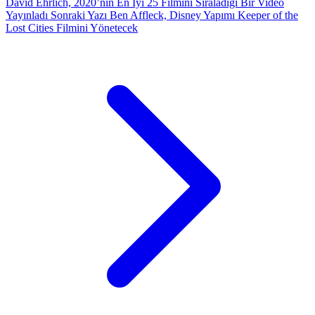
David Ehrlich, 2020’nin En İyi 25 Filmini Sıraladığı Bir Video
Yayınladı
Sonraki Yazı
Ben Affleck, Disney Yapımı Keeper of the
Lost Cities Filmini Yönetecek